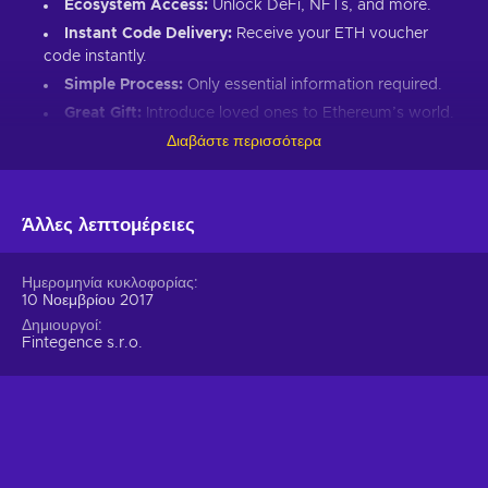
Ecosystem Access:
Unlock DeFi, NFTs, and more.
Instant Code Delivery:
Receive your ETH voucher
code instantly.
Simple Process:
Only essential information required.
Great Gift:
Introduce loved ones to Ethereum’s world.
Διαβάστε περισσότερα
How to Redeem Your ETH Voucher Code:
Set up an Ethereum-compatible wallet.
Άλλες λεπτομέρειες
Head to the Crypto Voucher website.
Input your ETH voucher code.
Provide your email for confirmation.
Ημερομηνία κυκλοφορίας
10 Νοεμβρίου 2017
Choose Ethereum (ETH).
Δημιουργοί
Enter your wallet address.
Fintegence s.r.o.
Click “I understand & agree. Redeem.”
ETH appears in your wallet in about 30 minutes.
For lower fees and extended functionality, redeem directly
into the Crypto Voucher wallet.