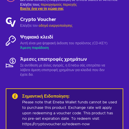
Ελέγξτε τους
περιορισμούς περιοχής
Βρείτε ένα για τη χώρα σας
Crypto Voucher
Ελέγξτε τον
οδηγό ενεργοποίησης
Ψηφιακό κλειδί
Αυτή είναι μια ψηφιακή έκδοση του προϊόντος (CD-KEY)
Άμεση παράδοση
Άμεσες επιστροφές χρημάτων
Σε αντίθεση με άλλες αγορές, η Eneba σάς επιτρέπει να
λάβετε άμεση επιστροφή χρημάτων για κλειδιά που δεν
έχετε δει.
Σημαντική Ειδοποίηση
:
Please note that Eneba Wallet funds cannot be used 
to purchase this product. Exchange rate will apply 
upon redeeming a voucher code. This product has 
no pre-set expiration date. To redeem visit: 
https://cryptovoucher.io/redeem-now