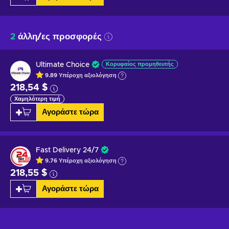
2
άλλη/ες προσφορές
Ultimate Choice
Κορυφαίος προμηθευτής
9.89
Υπέροχη
αξιολόγηση
218,54 $
Χαμηλότερη τιμή
Αγοράστε τώρα
Fast Delivery 24/7
9.76
Υπέροχη
αξιολόγηση
218,55 $
Αγοράστε τώρα