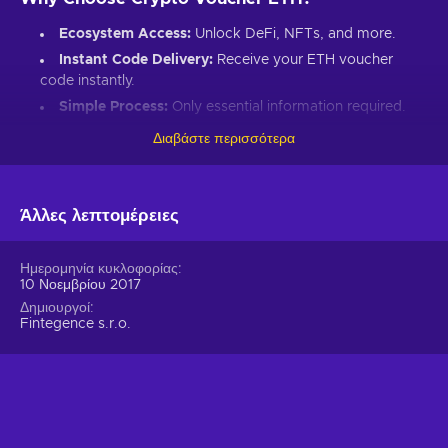
Ecosystem Access:
Unlock DeFi, NFTs, and more.
Instant Code Delivery:
Receive your ETH voucher
code instantly.
Simple Process:
Only essential information required.
Great Gift:
Introduce loved ones to Ethereum’s world.
Διαβάστε περισσότερα
How to Redeem Your ETH Voucher Code:
Set up an Ethereum-compatible wallet.
Άλλες λεπτομέρειες
Head to the Crypto Voucher website.
Input your ETH voucher code.
Ημερομηνία κυκλοφορίας
10 Νοεμβρίου 2017
Provide your email for confirmation.
Δημιουργοί
Choose Ethereum (ETH).
Fintegence s.r.o.
Enter your wallet address.
Click “I understand & agree. Redeem.”
ETH appears in your wallet in about 30 minutes.
For lower fees and extended functionality, redeem directly
into the Crypto Voucher wallet.