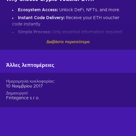
Ecosystem Access:
Unlock DeFi, NFTs, and more.
Instant Code Delivery:
Receive your ETH voucher
code instantly.
Simple Process:
Only essential information required.
Great Gift:
Introduce loved ones to Ethereum’s world.
Διαβάστε περισσότερα
How to Redeem Your ETH Voucher Code:
Set up an Ethereum-compatible wallet.
Άλλες λεπτομέρειες
Head to the Crypto Voucher website.
Input your ETH voucher code.
Ημερομηνία κυκλοφορίας
10 Νοεμβρίου 2017
Provide your email for confirmation.
Δημιουργοί
Choose Ethereum (ETH).
Fintegence s.r.o.
Enter your wallet address.
Click “I understand & agree. Redeem.”
ETH appears in your wallet in about 30 minutes.
For lower fees and extended functionality, redeem directly
into the Crypto Voucher wallet.