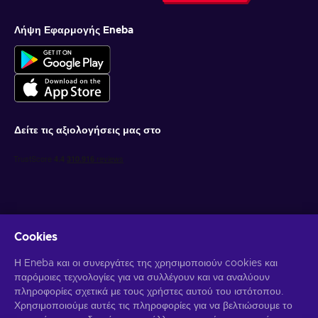
Λήψη Εφαρμογής Eneba
Δείτε τις αξιολογήσεις μας στο
Cookies
Λάβετε προσωποποιημένες προσφορές για παιχνίδια
Η Eneba και οι συνεργάτες της χρησιμοποιούν cookies και
παρόμοιες τεχνολογίες για να συλλέγουν και να αναλύουν
Γραφτείτε συνδρομητής
πληροφορίες σχετικά με τους χρήστες αυτού του ιστότοπου.
Χρησιμοποιούμε αυτές τις πληροφορίες για να βελτιώσουμε το
Μπορείτε να απεγγραφείτε οποιαδήποτε στιγμή. Επισκεφθείτε την