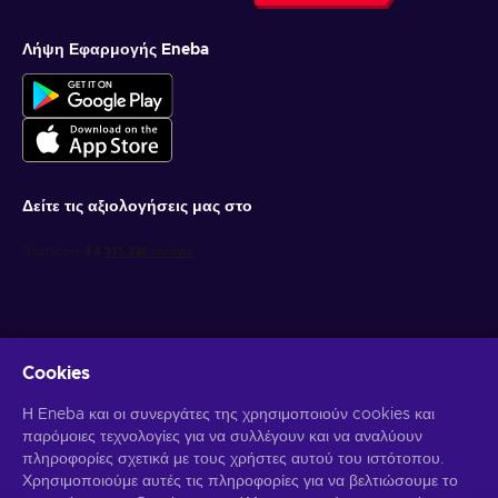
Λήψη Εφαρμογής Eneba
Δείτε τις αξιολογήσεις μας στο
Cookies
Λάβετε προσωποποιημένες προσφορές για παιχνίδια
Η Eneba και οι συνεργάτες της χρησιμοποιούν cookies και
παρόμοιες τεχνολογίες για να συλλέγουν και να αναλύουν
Γραφτείτε συνδρομητής
πληροφορίες σχετικά με τους χρήστες αυτού του ιστότοπου.
Χρησιμοποιούμε αυτές τις πληροφορίες για να βελτιώσουμε το
Μπορείτε να απεγγραφείτε οποιαδήποτε στιγμή. Επισκεφθείτε την