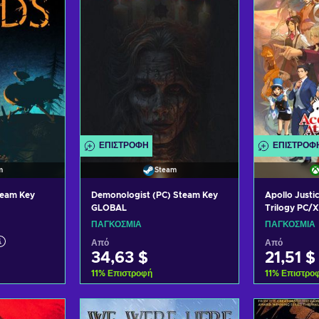
ΕΠΙΣΤΡΟΦΉ
ΕΠΙΣΤΡΟΦ
m
Steam
team Key
Demonologist (PC) Steam Key
Apollo Justi
GLOBAL
Trilogy PC/
GLOBAL
ΠΑΓΚΌΣΜΙΑ
ΠΑΓΚΌΣΜΙΑ
Από
Από
34,63 $
21,51 $
11
%
Επιστροφή
11
%
Επιστρο
ο καλάθι
Προσθήκη στο καλάθι
Προσθήκ