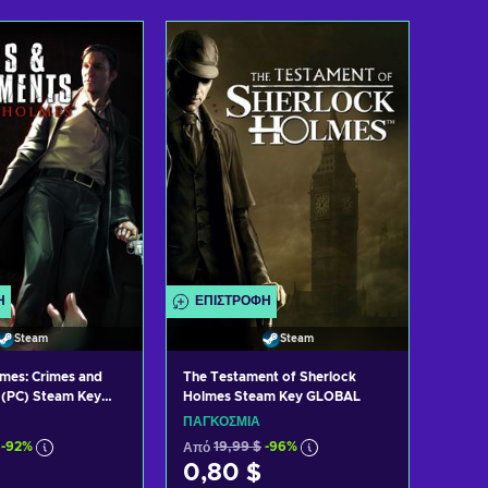
η στο καλάθι
Προσθήκη στο καλάθι
 προσφορές
Δείτε προσφορές
Ή
ΕΠΙΣΤΡΟΦΉ
Steam
Steam
mes: Crimes and
The Testament of Sherlock
 (PC) Steam Key
Holmes Steam Key GLOBAL
ΠΑΓΚΌΣΜΙΑ
-92%
Από
19,99 $
-96%
0,80 $