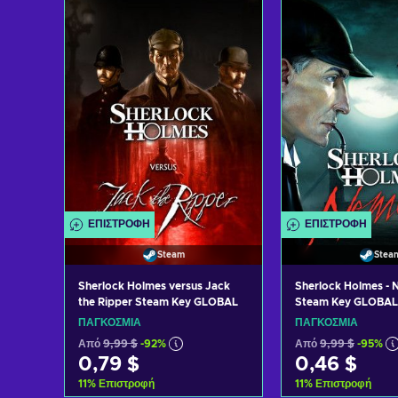
Προσθήκη στο καλάθι
Προσθήκη στ
Δείτε προσφορές
Δείτε προ
ΕΠΙΣΤΡΟΦΉ
ΕΠΙΣΤΡΟΦΉ
Steam
Stea
Sherlock Holmes versus Jack
Sherlock Holmes - 
the Ripper Steam Key GLOBAL
Steam Key GLOBAL
ΠΑΓΚΌΣΜΙΑ
ΠΑΓΚΌΣΜΙΑ
Από
9,99 $
-92%
Από
9,99 $
-95%
0,79 $
0,46 $
11
%
Επιστροφή
11
%
Επιστροφή