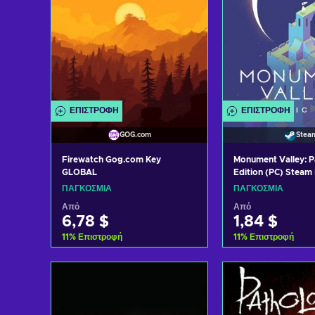
ΕΠΙΣΤΡΟΦΉ
ΕΠΙΣΤΡΟΦΉ
GOG.com
Stea
Firewatch Gog.com Key
Monument Valley: 
GLOBAL
Edition (PC) Stea
ΠΑΓΚΌΣΜΙΑ
ΠΑΓΚΌΣΜΙΑ
Από
Από
6,78 $
1,84 $
11
%
Επιστροφή
11
%
Επιστροφή
Προσθήκη στο καλάθι
Προσθήκη στ
Δείτε προσφορές
Δείτε προ