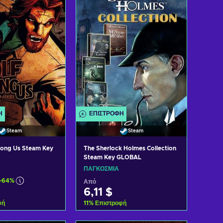
 προσφορές
Δείτε προσφορές
Ή
ΕΠΙΣΤΡΟΦΉ
Steam
Steam
ong Us Steam Key
The Sherlock Holmes Collection
Steam Key GLOBAL
ΠΑΓΚΌΣΜΙΑ
-64%
Από
6,11 $
φή
11
%
Επιστροφή