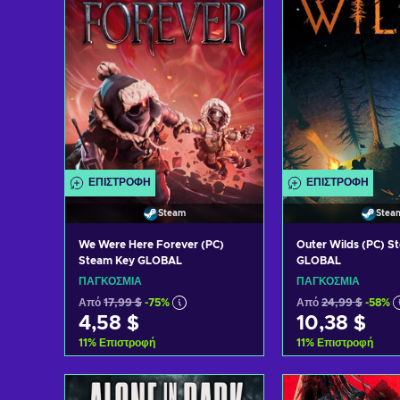
ΕΠΙΣΤΡΟΦΉ
ΕΠΙΣΤΡΟΦΉ
Steam
Stea
We Were Here Forever (PC)
Outer Wilds (PC) S
Steam Key GLOBAL
GLOBAL
ΠΑΓΚΌΣΜΙΑ
ΠΑΓΚΌΣΜΙΑ
Από
17,99 $
-75%
Από
24,99 $
-58%
4,58 $
10,38 $
11
%
Επιστροφή
11
%
Επιστροφή
Προσθήκη στο καλάθι
Προσθήκη στ