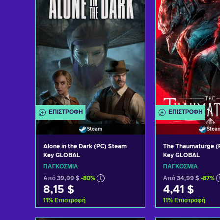
Δείτε προσφορές
Δείτε προ
ΕΠΙΣΤΡΟΦΉ
ΕΠΙΣΤΡΟΦΉ
Steam
Stea
Alone in the Dark (PC) Steam
The Thaumaturge (
Key GLOBAL
Key GLOBAL
ΠΑΓΚΌΣΜΙΑ
ΠΑΓΚΌΣΜΙΑ
Από
39,99 $
-80%
Από
34,99 $
-87%
8,15 $
4,41 $
11
%
Επιστροφή
11
%
Επιστροφή