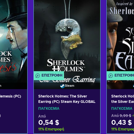
ο καλάθι
Προσθήκη στο καλάθι
Προσθήκ
σφορές
Δείτε προσφορές
Δείτε
ΕΠΙΣΤΡΟΦΉ
ΕΠΙΣΤΡΟΦ
m
Steam
Nemesis (PC)
Sherlock Holmes: The Silver
Sherlock Hol
Earring (PC) Steam Key GLOBAL
the Silver E
GLOBAL
ΠΑΓΚΌΣΜΙΑ
ΠΑΓΚΌΣΜΙΑ
Από
9,99 $
Από
0,54 $
0,43 $
11
%
Επιστροφή
11
%
Επιστρο