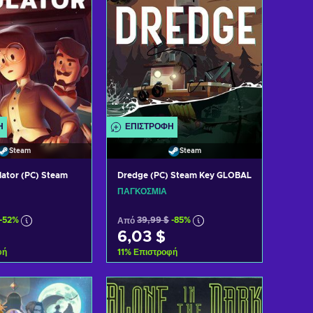
Ή
ΕΠΙΣΤΡΟΦΉ
Steam
Steam
lator (PC) Steam
Dredge (PC) Steam Key GLOBAL
ΠΑΓΚΌΣΜΙΑ
-52%
Από
39,99 $
-85%
6,03 $
φή
11
%
Επιστροφή
η στο καλάθι
Προσθήκη στο καλάθι
 προσφορές
Δείτε προσφορές