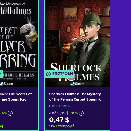
η στο καλάθι
Προσθήκη στο καλάθι
 προσφορές
Δείτε προσφορές
Ή
ΕΠΙΣΤΡΟΦΉ
Steam
Steam
mes: The Secret of
Sherlock Holmes: The Mystery
arring Steam Key
of the Persian Carpet Steam Key
GLOBAL
ΠΑΓΚΌΣΜΙΑ
-96%
Από
9,99 $
-95%
0,47 $
φή
11
%
Επιστροφή