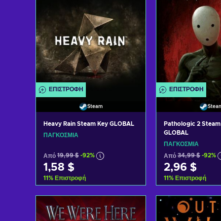
ΕΠΙΣΤΡΟΦΉ
ΕΠΙΣΤΡΟΦΉ
Steam
Stea
Heavy Rain Steam Key GLOBAL
Pathologic 2 Steam
GLOBAL
ΠΑΓΚΌΣΜΙΑ
ΠΑΓΚΌΣΜΙΑ
Από
19,99 $
-92%
Από
34,99 $
-92%
1,58 $
2,96 $
11
%
Επιστροφή
11
%
Επιστροφή
Προσθήκη στο καλάθι
Προσθήκη στ
Δείτε προσφορές
Δείτε προ