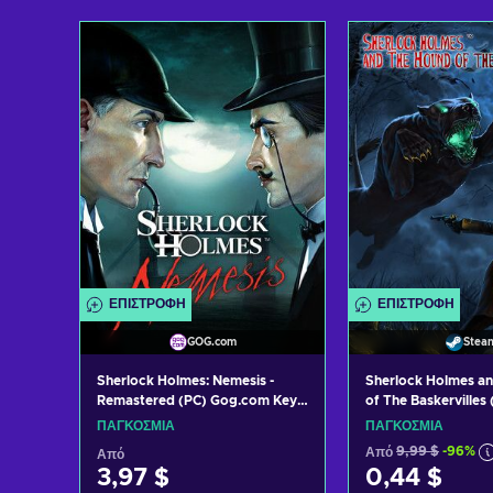
Προσθήκη στο καλάθι
Προσθήκη στ
Δείτε προσφορές
Δείτε προ
ΕΠΙΣΤΡΟΦΉ
ΕΠΙΣΤΡΟΦΉ
GOG.com
Stea
Sherlock Holmes: Nemesis -
Sherlock Holmes a
Remastered (PC) Gog.com Key
of The Baskervilles
GLOBAL
Key GLOBAL
ΠΑΓΚΌΣΜΙΑ
ΠΑΓΚΌΣΜΙΑ
Από
9,99 $
-96%
Από
3,97 $
0,44 $