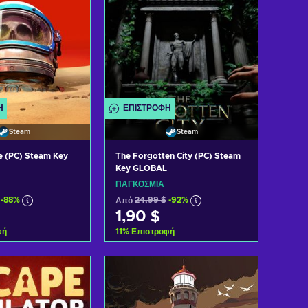
Ή
ΕΠΙΣΤΡΟΦΉ
Steam
Steam
le (PC) Steam Key
The Forgotten City (PC) Steam
Key GLOBAL
ΠΑΓΚΌΣΜΙΑ
-88%
Από
24,99 $
-92%
1,90 $
φή
11
%
Επιστροφή
η στο καλάθι
Προσθήκη στο καλάθι
 προσφορές
Δείτε προσφορές