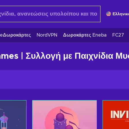
Ελληνικ
eΔωροκάρτες
NordVPN
Δωροκάρτες Eneba
FC27
mes | Συλλογή με Παιχνίδια Μ