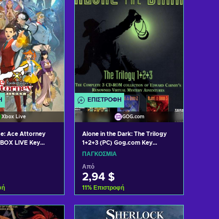
Ή
ΕΠΙΣΤΡΟΦΉ
Xbox Live
GOG.com
ce: Ace Attorney
Alone in the Dark: The Trilogy
XBOX LIVE Key
1+2+3 (PC) Gog.com Key
GLOBAL
ΠΑΓΚΌΣΜΙΑ
Από
2,94 $
φή
11
%
Επιστροφή
η στο καλάθι
Προσθήκη στο καλάθι