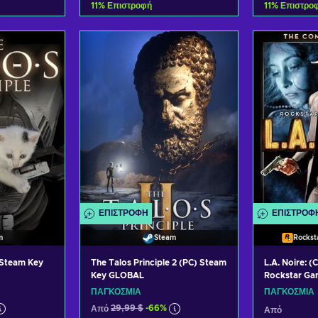
11
%
Επιστροφή
11
%
Επιστρο
ο καλάθι
Προσθήκη στο καλάθι
Προσθήκ
σφορές
Δείτε προσφορές
Δείτε
ΕΠΙΣΤΡΟΦΉ
ΕΠΙΣΤΡΟΦ
m
Steam
Rockst
 Steam Key
The Talos Principle 2 (PC) Steam
L.A. Noire: (
Key GLOBAL
Rockstar Ga
GLOBAL
ΠΑΓΚΌΣΜΙΑ
ΠΑΓΚΌΣΜΙΑ
Από
29,99 $
-66%
Από