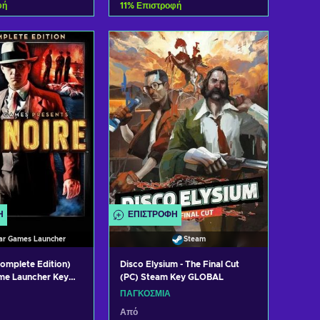
φή
11
%
Επιστροφή
η στο καλάθι
Προσθήκη στο καλάθι
 προσφορές
Δείτε προσφορές
Ή
ΕΠΙΣΤΡΟΦΉ
ar Games Launcher
Steam
Complete Edition)
Disco Elysium - The Final Cut
me Launcher Key
(PC) Steam Key GLOBAL
ΠΑΓΚΌΣΜΙΑ
Από