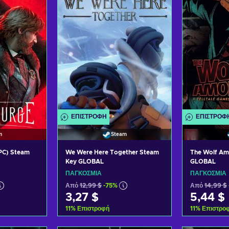
σφορές
Δείτε προσφορές
Δείτε
ΕΠΙΣΤΡΟΦΉ
ΕΠΙΣΤΡΟΦ
m
Steam
PC) Steam
We Were Here Together Steam
The Wolf Am
Key GLOBAL
GLOBAL
ΠΑΓΚΌΣΜΙΑ
ΠΑΓΚΌΣΜΙΑ
Από
12,99 $
-75%
Από
14,99 $
3,27 $
5,44 $
11
%
Επιστροφή
11
%
Επιστρο