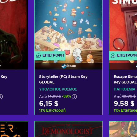
ΕΠΙΣΤΡΟΦΉ
ΕΠΙΣΤΡΟΦ
m
Steam
 Key
Storyteller (PC) Steam Key
Escape Simu
GLOBAL
Key GLOBAL
ΥΠΌΛΟΙΠΟΣ ΚΌΣΜΟΣ
ΠΑΓΚΌΣΜΙΑ
Από
14,99 $
-59%
Από
19,99 $
6,15 $
9,58 $
11
%
Επιστροφή
11
%
Επιστρο
ο καλάθι
Προσθήκη στο καλάθι
Προσθήκ
σφορές
Δείτε προσφορές
Δείτε