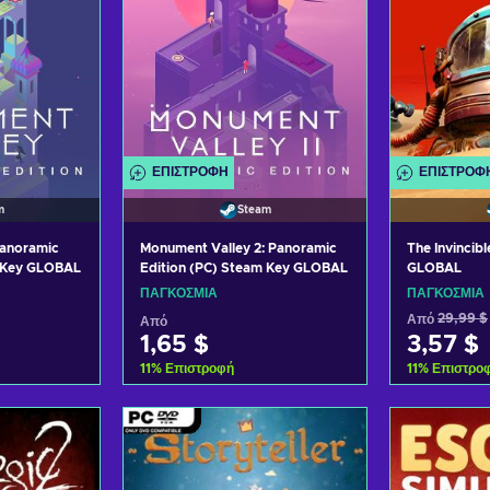
ΕΠΙΣΤΡΟΦΉ
ΕΠΙΣΤΡΟΦ
m
Steam
Panoramic
Monument Valley 2: Panoramic
The Invincib
m Key GLOBAL
Edition (PC) Steam Key GLOBAL
GLOBAL
ΠΑΓΚΌΣΜΙΑ
ΠΑΓΚΌΣΜΙΑ
Από
29,99 $
Από
1,65 $
3,57 $
11
%
Επιστροφή
11
%
Επιστρο
ο καλάθι
Προσθήκη στο καλάθι
Προσθήκ
σφορές
Δείτε προσφορές
Δείτε