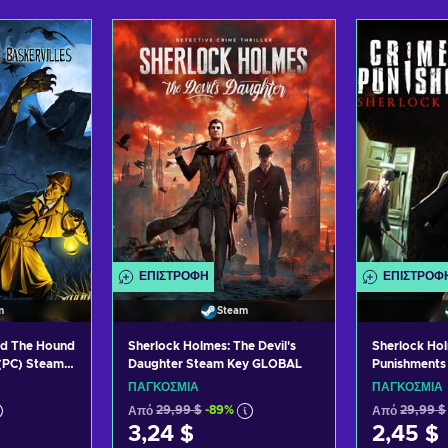
ο καλάθι
Προσθήκη στο καλάθι
Προσθήκ
σφορές
Δείτε προσφορές
Δείτε
ΕΠΙΣΤΡΟΦΉ
ΕΠΙΣΤΡΟΦ
m
Steam
nd The Hound
Sherlock Holmes: The Devil's
Sherlock Hol
 (PC) Steam
Daughter Steam Key GLOBAL
Punishments
GLOBAL
ΠΑΓΚΌΣΜΙΑ
ΠΑΓΚΌΣΜΙΑ
Από
29,99 $
-89%
Από
29,99 $
3,24 $
2,45 $