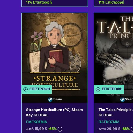
11
%
Επιστροφή
11
%
Επιστροφή
Προσθήκη στο καλάθι
Προσθήκη στ
Δείτε προσφορές
Δείτε προ
ΕΠΙΣΤΡΟΦΉ
ΕΠΙΣΤΡΟΦΉ
Steam
Stea
Strange Horticulture (PC) Steam
The Talos Principle
Key GLOBAL
GLOBAL
ΠΑΓΚΌΣΜΙΑ
ΠΑΓΚΌΣΜΙΑ
Από
15,99 $
-65%
Από
29,99 $
-88%