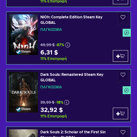
11
%
Επιστροφή
NiOh: Complete Edition Steam Key
GLOBAL
ΠΑΓΚΌΣΜΙΑ
49,99 $
-87%
6,31 $
Steam
11
%
Επιστροφή
Dark Souls: Remastered Steam Key
GLOBAL
ΠΑΓΚΌΣΜΙΑ
39,99 $
-18%
32,92 $
Steam
11
%
Επιστροφή
Dark Souls 2: Scholar of the First Sin