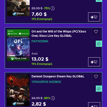
29,99 $
-75%
7,60 $
Steam
11
%
Επιστροφή
Ori and the Will of the Wisps (PC/Xbox
One) Xbox Live Key GLOBAL
ΠΑΓΚΌΣΜΙΑ
Από
13,02 $
Xbox Live
11
%
Επιστροφή
Darkest Dungeon Steam Key GLOBAL
ΥΠΌΛΟΙΠΟΣ ΚΌΣΜΟΣ
24,99 $
-89%
2,82 $
Steam