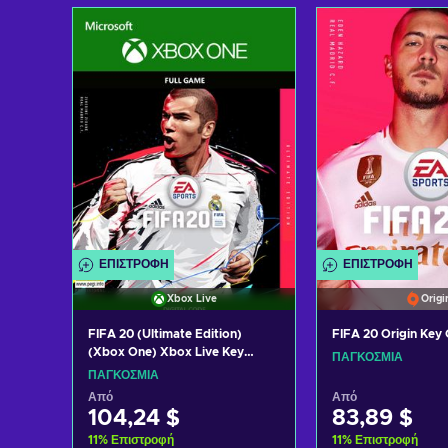
Προσθήκη στ
Προσθήκη στο καλάθι
Δείτε προ
Δείτε προσφορές
ΕΠΙΣΤΡΟΦΉ
ΕΠΙΣΤΡΟΦΉ
Xbox Live
Origi
FIFA 20 (Ultimate Edition)
FIFA 20 Origin Ke
(Xbox One) Xbox Live Key
ΠΑΓΚΌΣΜΙΑ
GLOBAL
ΠΑΓΚΌΣΜΙΑ
Από
Από
104,24 $
83,89 $
11
%
Επιστροφή
11
%
Επιστροφή