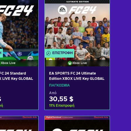
Ή
ΕΠΙΣΤΡΟΦΉ
Xbox Live
Xbox Live
C 24 Standard
EA SPORTS FC 24 Ultimate
X LIVE Key GLOBAL
Edition XBOX LIVE Key GLOBAL
ΠΑΓΚΌΣΜΙΑ
Από
$
30,55 $
φή
11
%
Επιστροφή
η στο καλάθι
Προσθήκη στο καλάθι
 προσφορές
Δείτε προσφορές