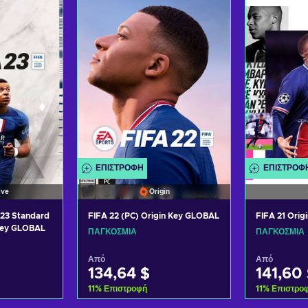
σφορές
Δείτε προσφορές
Δείτε
ΕΠΙΣΤΡΟΦΉ
ΕΠΙΣΤΡΟΦ
ive
Origin
23 Standard
FIFA 22 (PC) Origin Key GLOBAL
FIFA 21 Ori
Key GLOBAL
ΠΑΓΚΌΣΜΙΑ
ΠΑΓΚΌΣΜΙΑ
Από
Από
134,64 $
141,60
11
%
Επιστροφή
11
%
Επιστρο