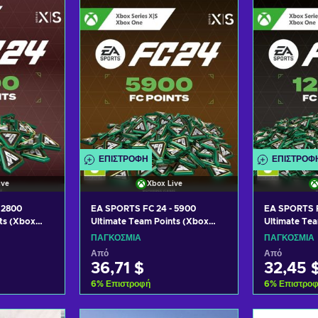
σφορές
Δείτε προσφορές
Δείτε
ΕΠΙΣΤΡΟΦΉ
ΕΠΙΣΤΡΟΦ
ive
Xbox Live
 2800
EA SPORTS FC 24 - 5900
EA SPORTS F
ts (Xbox
Ultimate Team Points (Xbox
Ultimate Te
ey GLOBAL
One/Series X|S) Key GLOBAL
One/Series 
ΠΑΓΚΌΣΜΙΑ
ΠΑΓΚΌΣΜΙΑ
Από
Από
36,71 $
32,45 
6
%
Επιστροφή
6
%
Επιστρο
ο καλάθι
Προσθήκη στο καλάθι
Προσθήκ