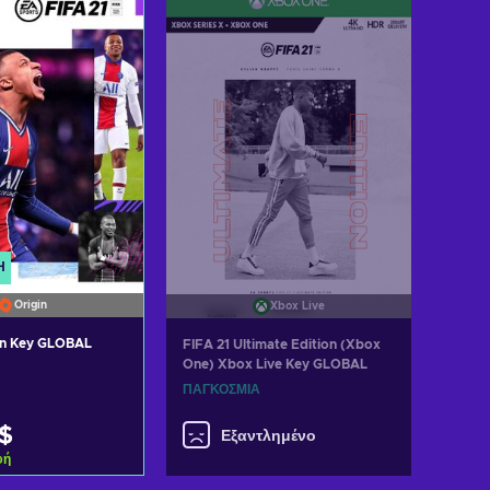
 προσφορές
Ή
Origin
Xbox Live
gin Key GLOBAL
FIFA 21 Ultimate Edition (Xbox
One) Xbox Live Key GLOBAL
ΠΑΓΚΌΣΜΙΑ
 $
Εξαντλημένο
φή