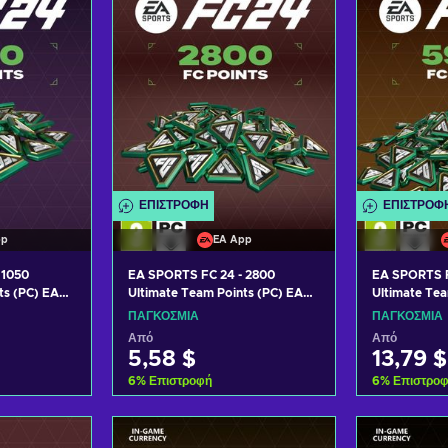
ΕΠΙΣΤΡΟΦΉ
ΕΠΙΣΤΡΟΦ
pp
EA App
 1050
EA SPORTS FC 24 - 2800
EA SPORTS F
ts (PC) EA
Ultimate Team Points (PC) EA
Ultimate Tea
App Key GLOBAL
App Key GL
ΠΑΓΚΌΣΜΙΑ
ΠΑΓΚΌΣΜΙΑ
Από
Από
5,58 $
13,79 $
6
%
Επιστροφή
6
%
Επιστρο
ο καλάθι
Προσθήκη στο καλάθι
Προσθήκ