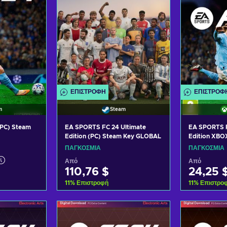
ΕΠΙΣΤΡΟΦΉ
ΕΠΙΣΤΡΟΦ
m
Steam
PC) Steam
EA SPORTS FC 24 Ultimate
EA SPORTS F
Edition (PC) Steam Key GLOBAL
Edition XBO
ΠΑΓΚΌΣΜΙΑ
ΠΑΓΚΌΣΜΙΑ
Από
Από
110,76 $
24,25 
11
%
Επιστροφή
11
%
Επιστρο
ο καλάθι
Προσθήκη στο καλάθι
Προσθήκ
σφορές
Δείτε προσφορές
Δείτε