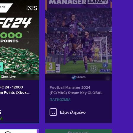
 προσφορές
Δείτε προσφορές
Ή
Xbox Live
Steam
C 24 - 12000
Football Manager 2024
am Points (Xbox
(PC/MAC) Steam Key GLOBAL
X|S) Key GLOBAL
ΠΑΓΚΌΣΜΙΑ
$
Εξαντλημένο
φή
η στο καλάθι