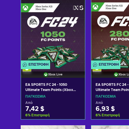
Δείτε προ
ΕΠΙΣΤΡΟΦΉ
ΕΠΙΣΤΡΟΦΉ
Xbox Live
Xbox L
EA SPORTS FC 24 - 1050
EA SPORTS FC 24 -
Ultimate Team Points (Xbox
Ultimate Team Poin
One/Series X|S) Key GLOBAL
One/Series X|S) K
ΠΑΓΚΌΣΜΙΑ
ΠΑΓΚΌΣΜΙΑ
Από
Από
7,42 $
6,93 $
6
%
Επιστροφή
6
%
Επιστροφή
Προσθήκη στο καλάθι
Προσθήκη στ