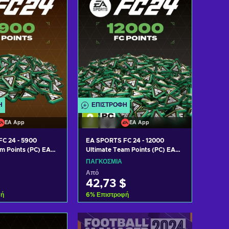
Ή
ΕΠΙΣΤΡΟΦΉ
EA App
EA App
C 24 - 5900
EA SPORTS FC 24 - 12000
m Points (PC) EA
Ultimate Team Points (PC) EA
OBAL
App Key GLOBAL
ΠΑΓΚΌΣΜΙΑ
Από
42,73 $
φή
6
%
Επιστροφή
η στο καλάθι
Προσθήκη στο καλάθι