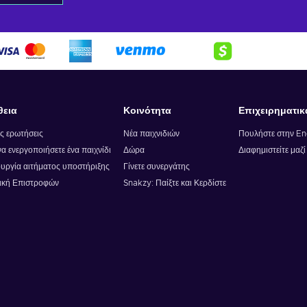
ο καλάθι
σφορές
θεια
Κοινότητα
Επιχειρηματικ
ς ερωτήσεις
Νέα παιχνιδιών
Πουλήστε στην E
α ενεργοποιήσετε ένα παιχνίδι
Δώρα
Διαφημιστείτε μαζ
υργία αιτήματος υποστήριξης
Γίνετε συνεργάτης
ική Επιστροφών
Snakzy: Παίξτε και Κερδίστε