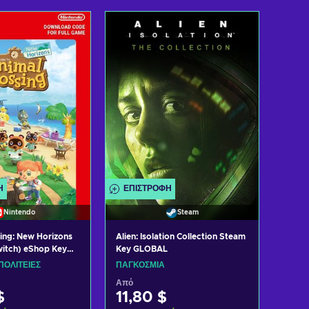
η στο καλάθι
Προσθήκη στο καλάθι
 προσφορές
Δείτε προσφορές
Ή
ΕΠΙΣΤΡΟΦΉ
Nintendo
Steam
ing: New Horizons
Alien: Isolation Collection Steam
witch) eShop Key
Key GLOBAL
TES
ΟΛΙΤΕΊΕΣ
ΠΑΓΚΌΣΜΙΑ
Από
$
11,80 $