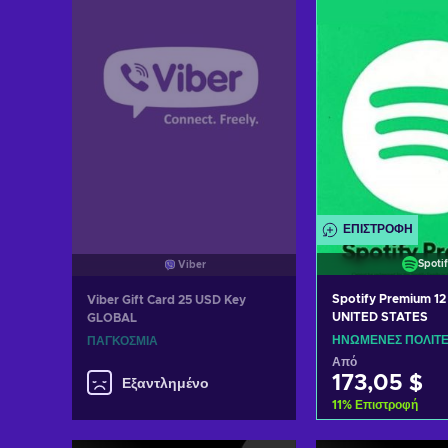
Δείτε προσφορές
Δείτε προ
ΕΠΙΣΤΡΟΦΉ
Spoti
Viber
Spotify Premium 12
Viber Gift Card 25 USD Key
UNITED STATES
GLOBAL
ΗΝΩΜΈΝΕΣ ΠΟΛΙΤΕ
ΠΑΓΚΌΣΜΙΑ
Από
173,05 $
Εξαντλημένο
11
%
Επιστροφή
Προσθήκη στ