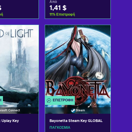
Από
$
1,41 $
φή
11
%
Επιστροφή
η στο καλάθι
Προσθήκη στο καλάθι
 προσφορές
Δείτε προσφορές
Ή
ΕΠΙΣΤΡΟΦΉ
isoft Connect
Steam
t Uplay Key
Bayonetta Steam Key GLOBAL
ΠΑΓΚΌΣΜΙΑ