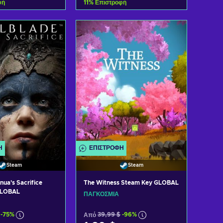
φή
11
%
Επιστροφή
η στο καλάθι
Προσθήκη στο καλάθι
 προσφορές
Δείτε προσφορές
Ή
ΕΠΙΣΤΡΟΦΉ
Steam
Steam
nua's Sacrifice
The Witness Steam Key GLOBAL
GLOBAL
ΠΑΓΚΌΣΜΙΑ
-75%
Από
39,99 $
-96%