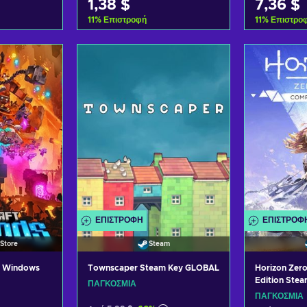
1,38 $
7,36 $
11
%
Επιστροφή
11
%
Επιστρο
ο καλάθι
Προσθήκη στο καλάθι
Προσθήκ
σφορές
Δείτε προσφορές
Δείτε
ΕΠΙΣΤΡΟΦΉ
ΕΠΙΣΤΡΟΦ
Store
Steam
- Windows
Townscaper Steam Key GLOBAL
Horizon Zer
Edition Ste
ΠΑΓΚΌΣΜΙΑ
ΠΑΓΚΌΣΜΙΑ