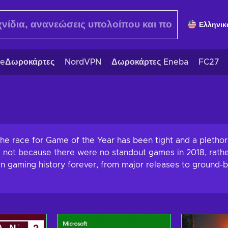
Ελληνικ
eΔωροκάρτες
NordVPN
Δωροκάρτες Eneba
FC27
The race for Game of the Year has been tight and a pletho
r, not because there were no standout games in 2018, rath
n gaming history forever, from major releases to ground-