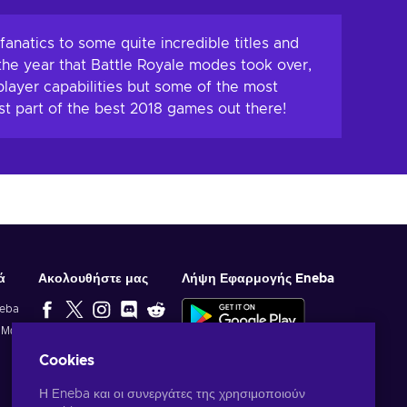
η στο καλάθι
Προσθήκη στο καλάθι
 προσφορές
Δείτε προσφορές
fanatics to some quite incredible titles and
 the year that Battle Royale modes took over,
iplayer capabilities but some of the most
st part of the best 2018 games out there!
ά
Ακολουθήστε μας
Λήψη Εφαρμογής Eneba
neba
ί Μας
ΕΠΙΛΟΓΉ
Cookies
ΣΥΝΤΆΚΤΗ
Η Eneba και οι συνεργάτες της χρησιμοποιούν