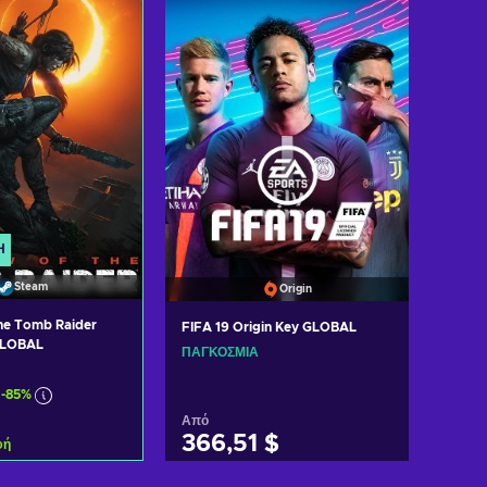
Ή
Steam
Origin
he Tomb Raider
FIFA 19 Origin Key GLOBAL
GLOBAL
ΠΑΓΚΌΣΜΙΑ
-85%
Από
366,51 $
φή