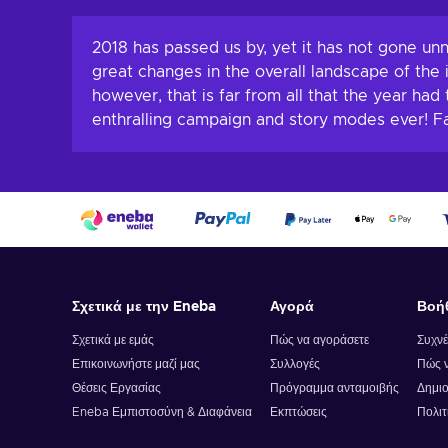
Προσθήκη στο καλάθι
Προσθήκη στ
Δείτε προσφορές
Δείτε προ
2018 has passed us by, yet it has not gone unn
great changes in the overall landscape of the 
however, that is far from all that the year ha
enthralling campaign and story modes ever! Fa
Σχετικά με την Eneba
Αγορά
Βοή
Σχετικά με εμάς
Πώς να αγοράσετε
Συχνέ
Επικοινωνήστε μαζί μας
Συλλογές
Πώς ν
Θέσεις Εργασίας
Πρόγραμμα ανταμοιβής
Δημιο
Eneba Εμπιστοσύνη & Διαφάνεια
Εκπτώσεις
Πολιτ