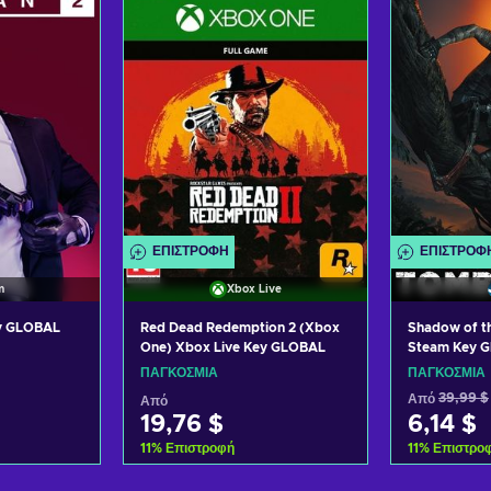
ΕΠΙΣΤΡΟΦΉ
ΕΠΙΣΤΡΟΦ
m
Xbox Live
ey GLOBAL
Red Dead Redemption 2 (Xbox
Shadow of t
One) Xbox Live Key GLOBAL
Steam Key 
ΠΑΓΚΌΣΜΙΑ
ΠΑΓΚΌΣΜΙΑ
Από
39,99 $
Από
19,76 $
6,14 $
11
%
Επιστροφή
11
%
Επιστρο