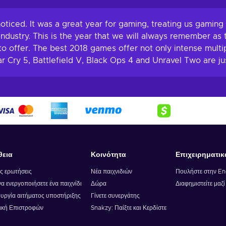
ο καλάθι
Προσθήκη στο καλάθι
Προσθήκ
σφορές
Δείτε προσφορές
Δείτε
oticed. It was a great year for gaming, treating us gaming 
industry. This is the year that we will always remember as
d to offer. The best 2018 games offer not only intense mult
r Cry 5, Battlefield V, Black Ops 4 and Unravel Two are ju
θεια
Κοινότητα
Επιχειρηματικ
ς ερωτήσεις
Νέα παιχνιδιών
Πουλήστε στην E
α ενεργοποιήσετε ένα παιχνίδι
Δώρα
Διαφημιστείτε μαζ
υργία αιτήματος υποστήριξης
Γίνετε συνεργάτης
ική Επιστροφών
Snakzy: Παίξτε και Κερδίστε