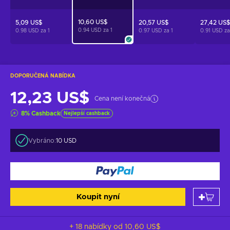
10,60 US$
5,09 US$
20,57 US$
27,42 US$
0.94 USD za
1
0.98 USD za
1
0.97 USD za
1
0.91 USD z
DOPORUČENÁ NABÍDKA
12,23 US$
Cena není konečná
8
%
Cashback
Nejlepší cashback
Vybráno:
10 USD
Koupit nyní
+ 18 nabídky od
10,60 US$