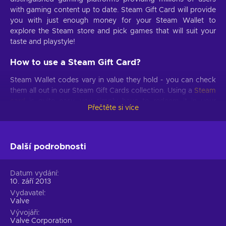
with gaming content up to date. Steam Gift Card will provide
you with just enough money for your Steam Wallet to
explore the Steam store and pick games that will suit your
taste and playstyle!
How to use a Steam Gift Card?
Steam Wallet codes vary in value they hold - you can check
them all out in our Steam Gift Cards collection. Using a
Steam
card
is quite easy, you simply have to redeem it in your
Přečtěte si více
Steam account, following just a few quick steps provided
below. Once you activate a Steam digital gift card in your
Steam account, the money will be transferred to your Steam
Wallet directly and after just a few moments you can use
Další podrobnosti
your virtual funds. So treat yourself or get a great gift for
your gamer friend - either way, a Steam Gift Card is a great
Datum vydání
choice!
10. září 2013
Vydavatel
What is the value of Steam Gift Card?
Valve
Vývojáři
Apart from being a convenient method of adding funds to
Valve Corporation
your Steam Wallet account, Steam gift card codes can be