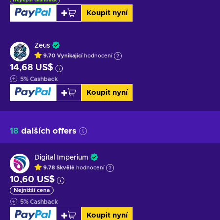
Koupit nyní
Zeus
9.70
Vynikající
hodnocení
14,68 US$
5
%
Cashback
Koupit nyní
18
dalších offers
Digital Imperium
9.78
Skvělé
hodnocení
10,60 US$
Nejnižší cena
5
%
Cashback
Koupit nyní