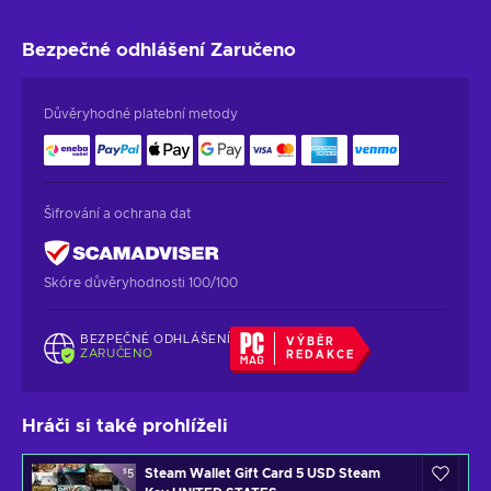
Bezpečné odhlášení
Zaručeno
Důvěryhodné platební metody
Šifrování a ochrana dat
Skóre důvěryhodnosti 100/100
BEZPEČNÉ ODHLÁŠENÍ
VÝBĚR
ZARUČENO
REDAKCE
Hráči si také prohlíželi
Steam Wallet Gift Card 5 USD Steam