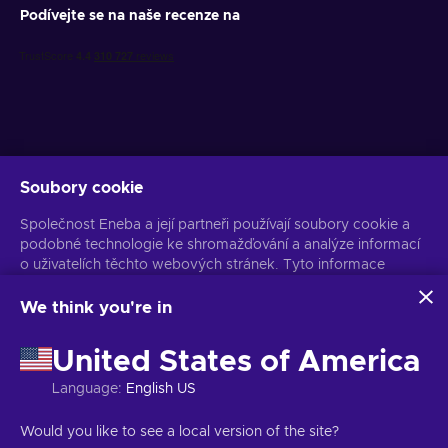
Podívejte se na naše recenze na
Soubory cookie
Získejte personalizované nabídky her
Společnost Eneba a její partneři používají soubory cookie a
Předplatit
podobné technologie ke shromažďování a analýze informací
o uživatelích těchto webových stránek. Tyto informace
Z odběru se můžete kdykoli odhlásit. Více informací naleznete v
Oznámení o ochraně osobních údajů
používáme ke zlepšení obsahu, reklamy a dalších služeb na
stránkách. Vaše osobní údaje mohou být také použity k
We think you're in
personalizaci reklam.
Čeština
USD
Kliknutím na tlačítko „Přijmout vše“ souhlasíte s používáním
United States of America
těchto technologií společností Eneba a jejími partnery. Svůj
souhlas můžete upravit kliknutím na tlačítko „Přizpůsobit“.
Language
:
English US
Další informace o tom, jak Google používá vaše data,
naleznete na
Bezpečnost a ochrana osobních údajů firem
Copyright © 2026 Eneba. Všechna práva vyhrazena.
JSC „Helis play“,
Would you like to see a local version of the site?
Google
.