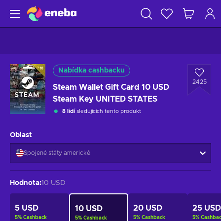
Nabídka cashbacku
2425
Steam Wallet Gift Card 10 USD
Steam Key UNITED STATES
8 lidí
sledujících tento produkt
Oblast
Spojené státy americké
Hodnota
:
10 USD
5 USD
20 USD
25 USD
10 USD
5
%
Cashback
5
%
Cashback
5
%
Cashba
5
%
Cashback