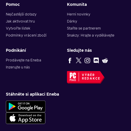
Pomoc
Komunita
Enter the Steam Gift Card code that you received in your
email;
Nejčastější dotazy
Herní novinky
Click
Continue
. Note that if you have never used Steam
Jak aktivovat hru
Dárky
Wallet credit on your account before, you may be prompted
Vytvořte lístek
Staňte se partnerem
to enter your current address in order to determine the
Podmínky vrácení zboží
Snakzy: Hrajte a vydělávejte
correct currency.
Podnikání
Sledujte nás
Prodávejte na Eneba
Inzerujte u nás
VÝBĚR
REDAKCE
Stáhněte si aplikaci Eneba