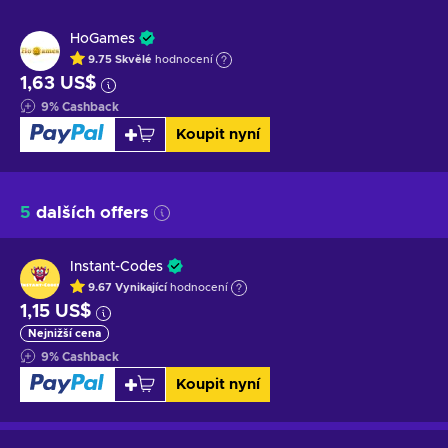
HoGames
9.75
Skvělé
hodnocení
1,63 US$
9
%
Cashback
Koupit nyní
5
dalších offers
Instant-Codes
9.67
Vynikající
hodnocení
1,15 US$
Nejnižší cena
9
%
Cashback
Koupit nyní