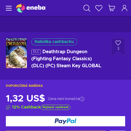
Nabídka cashbacku
3
Deathtrap Dungeon
DLC
(Fighting Fantasy Classics)
(DLC) (PC) Steam Key GLOBAL
DOPORUČENÁ NABÍDKA
1,32 US$
Cena není konečná
12
%
Cashback
Nejlepší cashback