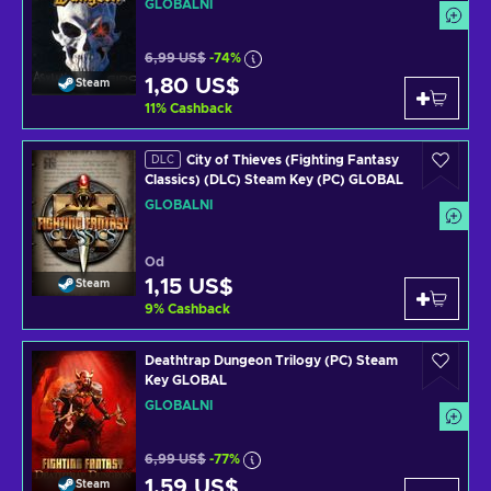
GLOBÁLNÍ
6,99 US$
-74%
1,80 US$
Steam
11
%
Cashback
City of Thieves (Fighting Fantasy
DLC
Classics) (DLC) Steam Key (PC) GLOBAL
GLOBÁLNÍ
Od
1,15 US$
Steam
9
%
Cashback
Deathtrap Dungeon Trilogy (PC) Steam
Key GLOBAL
GLOBÁLNÍ
6,99 US$
-77%
1,59 US$
Steam