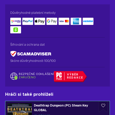
Důvěryhodné platební metody
Šifrování a ochrana dat
Skóre důvěryhodnosti 100/100
BEZPEČNÉ ODHLÁŠENÍ
VÝBĚR
ZARUČENO
REDAKCE
Hráči si také prohlíželi
Deathtrap Dungeon (PC) Steam Key
GLOBAL