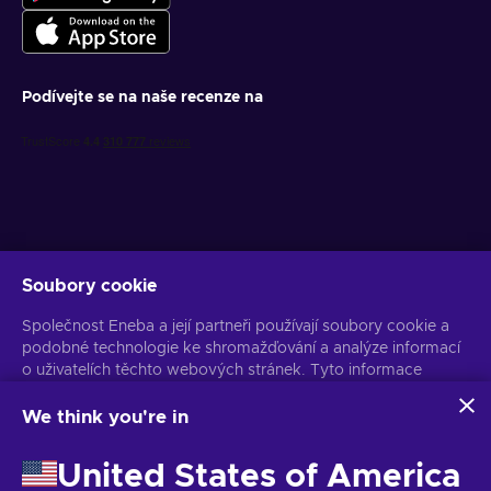
Podívejte se na naše recenze na
Soubory cookie
Získejte personalizované nabídky her
Společnost Eneba a její partneři používají soubory cookie a
Předplatit
podobné technologie ke shromažďování a analýze informací
o uživatelích těchto webových stránek. Tyto informace
Z odběru se můžete kdykoli odhlásit. Více informací naleznete v
Oznámení o ochraně osobních údajů
používáme ke zlepšení obsahu, reklamy a dalších služeb na
stránkách. Vaše osobní údaje mohou být také použity k
We think you're in
personalizaci reklam.
Čeština
USD
Kliknutím na tlačítko „Přijmout vše“ souhlasíte s používáním
United States of America
těchto technologií společností Eneba a jejími partnery. Svůj