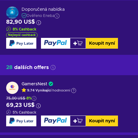
Doporučená nabídka
Ověřeno Eneba
82,90 US$
8
%
Cashback
Nejlepší cashback
Koupit nyní
28
dalších offers
GamersNest
9.74
Vynikající
hodnocení
75,00 US$
-8%
69,23 US$
5
%
Cashback
Koupit nyní