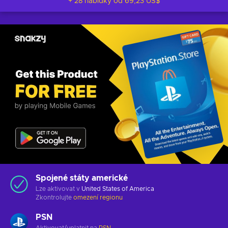
+ 28 nabídky od
69,23 US$
Spojené státy americké
Lze aktivovat v
United States of America
Zkontrolujte
omezení regionu
PSN
Aktivovat/uplatnit na
PSN