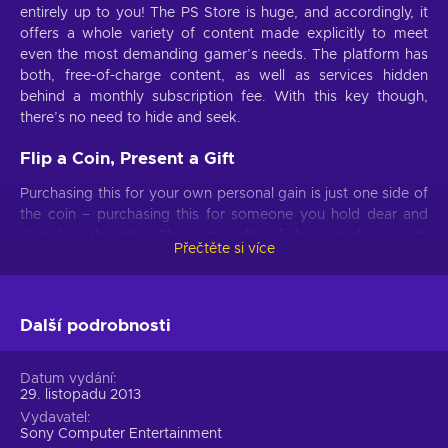
entirely up to you! The PS Store is huge, and accordingly, it
offers a whole variety of content made explicitly to meet
even the most demanding gamer’s needs. The platform has
both, free-of-charge content, as well as services hidden
behind a monthly subscription fee. With this key though,
there’s no need to hide and seek.
Flip a Coin, Present a Gift
Purchasing this for your own personal gain is just one side of
the coin – purchasing this for someone you hold dear and
cherish, is the other. The commodity of choice is always with
Přečtěte si více
you. The PlayStation Network Card 75 USD key serves as the
perfect gift for anyone who, even remotely, relates to the
PlayStation Network! And If you’re not particularly sure that
this is the amount you need; we have plenty of different value
Další podrobnosti
keys to meet your needs – effort and good intentions are
never forgotten, keep it in mind!
Datum vydání
29. listopadu 2013
Easy Acquisition, Fast Delivery
Vydavatel
Sony Computer Entertainment
So, what do you do once the PSN Card is in your palm? First,