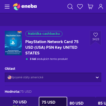
Nabídka cashbacku
3423
PlayStation Network Card 75
USD (USA) PSN Key UNITED
STATES
3 lidí
sledujících tento produkt
Oblast
Spojené státy americké
Hodnota
:
75 USD
70 USD
75 USD
80 USD
85 