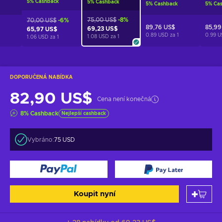
5
%
Cashback
5
%
Cashback
5
%
Cashback
5
%
Ca
75,00 US$
-8%
70,00 US$
-6%
89,76 US$
85,99
69,23 US$
65,97 US$
1
0.89 USD za
1
0.99 
1.08 USD za
1
1.06 USD za
1
DOPORUČENÁ NABÍDKA
82,90 US$
Cena není konečná
8
%
Cashback
Nejlepší cashback
Vybráno:
75 USD
Koupit nyní