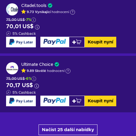
Citadel.tools
9.73
Vynikající
hodnocení
75,00 US$
-7%
70,01 US$
5
%
Cashback
Koupit nyní
Ultimate Choice
9.89
Skvělé
hodnocení
75,00 US$
-6%
70,17 US$
5
%
Cashback
Koupit nyní
Načíst 25 další nabídky