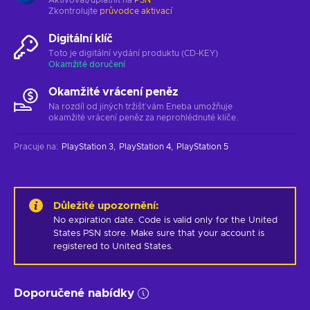
Zkontrolujte
průvodce aktivací
Digitální klíč
Toto je digitální vydání produktu (CD-KEY)
Okamžité doručení
Okamžité vrácení peněz
Na rozdíl od jiných tržišť vám Eneba umožňuje
okamžité vrácení peněz za neprohlédnuté klíče.
Pracuje na
:
PlayStation 3
PlayStation 4
PlayStation 5
Důležité upozornění
:
No expiration date. Code is valid only for the United 
States PSN store. Make sure that your account is 
registered to United States.
Doporučené nabídky