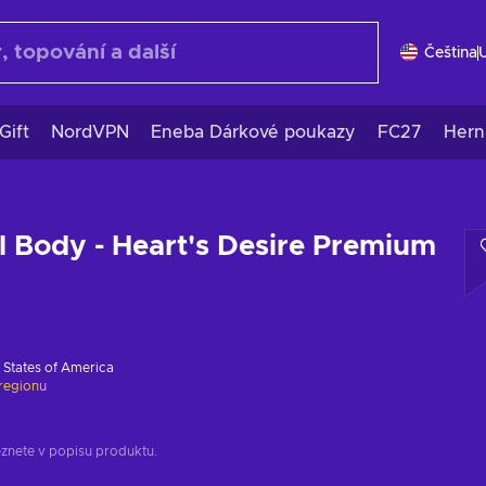
Čeština
Gift
NordVPN
Eneba Dárkové poukazy
FC27
Hern
ll Body - Heart's Desire Premium
 States of America
regionu
eznete v popisu produktu.