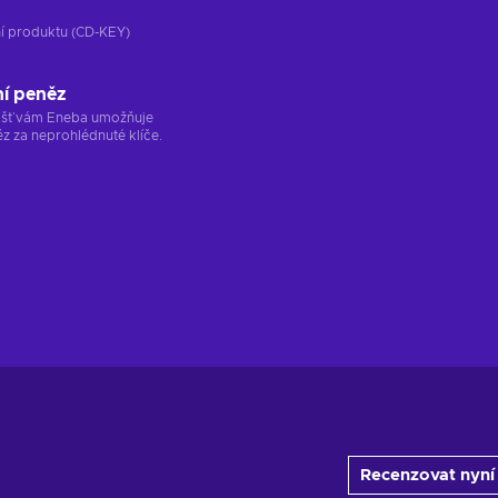
ání produktu (CD-KEY)
ní peněz
ržišť vám Eneba umožňuje
z za neprohlédnuté klíče.
Recenzovat nyní