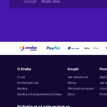
Vývojáři
Studio Zero
O Eneba
Koupit
Pom
O nás
Jak nakupovat
Nejča
Kontaktujte nás
Sbírky
Jak a
Kariéra
Věrnostní program
Vytvo
Důvěra a transparentnost Eneba
Slevy
Podm
Podívejte se na naše recenze na