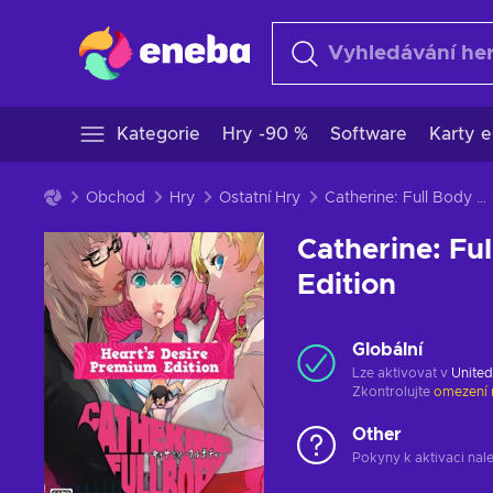
Kategorie
Hry -90 %
Software
Karty e
Obchod
Hry
Ostatní Hry
Catherine: Full Body - Heart's Desire Premium Edition
Catherine: Fu
Edition
Globální
Lze aktivovat v
United
Zkontrolujte
omezení 
Other
Pokyny k aktivaci nal