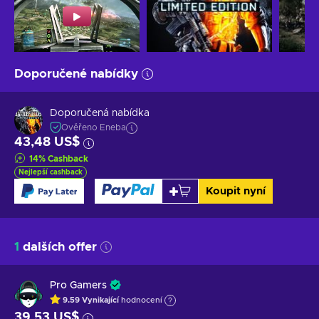
Doporučené nabídky
Doporučená nabídka
Ověřeno Eneba
43,48 US$
14
%
Cashback
Nejlepší cashback
Koupit nyní
1
dalších offer
Pro Gamers
9.59
Vynikající
hodnocení
39,53 US$