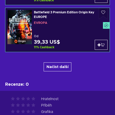
9
%
Cashback
Battlefield 3 Premium Edition Origin Key
EUROPE
EVROPA
Od
39,33 US$
Origin
11
%
Cashback
Načíst další
Recenze
:
0
Hratelnost
Příběh
Grafika