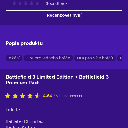
Soundtrack
Recenzovat nyní
Popis produktu
Akční
Hra pro jednoho hráče
Hra pro více hráčů
Prv
Battlefield 3 Limited Edition + Battlefield 3
Premium Pack
4.64
/ 5 z 11 hodnocení
Includes:
Battlefield 3 Limited,
Back to Karkand,