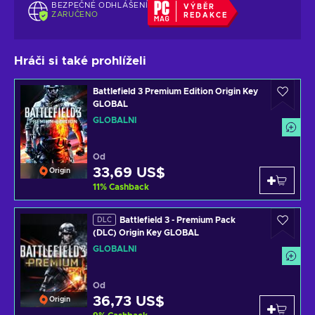
BEZPEČNÉ ODHLÁŠENÍ
VÝBĚR
ZARUČENO
REDAKCE
Hráči si také prohlíželi
Battlefield 3 Premium Edition Origin Key
GLOBAL
GLOBÁLNÍ
Od
33,69 US$
Origin
11
%
Cashback
Battlefield 3 - Premium Pack
DLC
(DLC) Origin Key GLOBAL
GLOBÁLNÍ
Od
36,73 US$
Origin