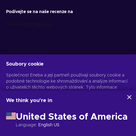
Podívejte se na naše recenze na
Soubory cookie
Získejte personalizované nabídky her
Společnost Eneba a její partneři používají soubory cookie a
Předplatit
podobné technologie ke shromažďování a analýze informací
o uživatelích těchto webových stránek. Tyto informace
Z odběru se můžete kdykoli odhlásit. Více informací naleznete v
Oznámení o ochraně osobních údajů
používáme ke zlepšení obsahu, reklamy a dalších služeb na
stránkách. Vaše osobní údaje mohou být také použity k
We think you're in
personalizaci reklam.
Čeština
USD
Kliknutím na tlačítko „Přijmout vše“ souhlasíte s používáním
United States of America
těchto technologií společností Eneba a jejími partnery. Svůj
souhlas můžete upravit kliknutím na tlačítko „Přizpůsobit“.
Language
:
English US
Další informace o tom, jak Google používá vaše data,