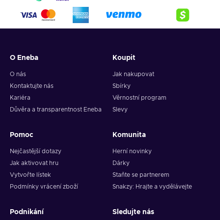
4. Pick the desired crypto between 8 of the most popular
crypto,
5. Enter your wallet address and click on redeem,
6. You will have a summary of your transaction appearing
and your crypto will arrive soon in your wallet.
O Eneba
Koupit
Note: You can choose one currency at a time and can only
redeem your whole voucher at once. Once you’ve done that,
O nás
Jak nakupovat
you should give it up to 30 minutes for your cryptocurrency
Kontaktujte nás
Sbírky
to arrive in your wallet. After that, you can use your new
Kariéra
Věrnostní program
wallet balance as you like.
Důvěra a transparentnost Eneba
Slevy
Pomoc
Komunita
Nejčastější dotazy
Herní novinky
Jak aktivovat hru
Dárky
Vytvořte lístek
Staňte se partnerem
Podmínky vrácení zboží
Snakzy: Hrajte a vydělávejte
Podnikání
Sledujte nás