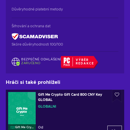
Důvěryhodné platební metody
Šifrování a ochrana dat
Skóre důvěryhodnosti 100/100
BEZPEČNÉ ODHLÁŠENÍ
VÝBĚR
ZARUČENO
REDAKCE
Hráči si také prohlíželi
Gift Me Crypto Gift Card 800 CNY Key
GLOBAL
GLOBÁLNÍ
Od
Gift Me Crypto