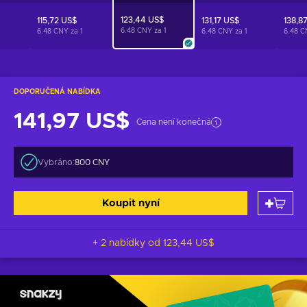
123,44 US$
115,72 US$
131,17 US$
138,8
6.48 CNY za
1
1
6.48 CNY za
1
6.48 CNY za
1
6.48 
DOPORUČENÁ NABÍDKA
141,97 US$
Cena není konečná
Vybráno:
800 CNY
Koupit nyní
+ 2 nabídky od
123,44 US$