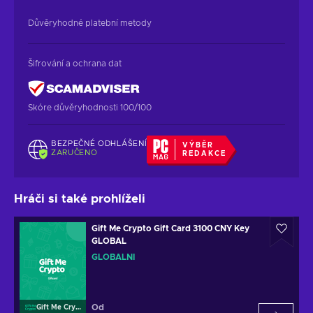
Důvěryhodné platební metody
Šifrování a ochrana dat
Skóre důvěryhodnosti 100/100
BEZPEČNÉ ODHLÁŠENÍ
VÝBĚR
ZARUČENO
REDAKCE
Hráči si také prohlíželi
Gift Me Crypto Gift Card 3100 CNY Key
GLOBAL
GLOBÁLNÍ
Od
Gift Me Crypto