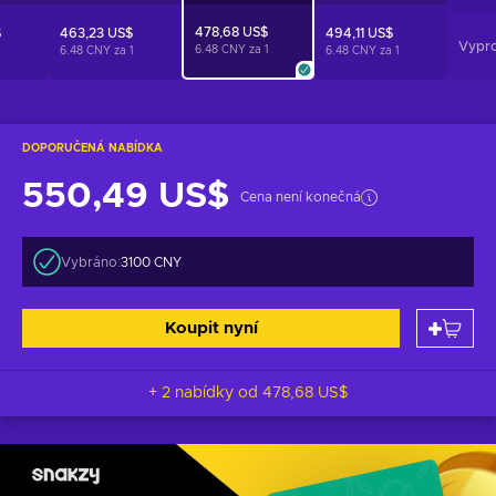
478,68 US$
$
463,23 US$
494,11 US$
Vypr
6.48 CNY za
1
1
6.48 CNY za
1
6.48 CNY za
1
DOPORUČENÁ NABÍDKA
550,49 US$
Cena není konečná
Vybráno:
3100 CNY
Koupit nyní
+ 2 nabídky od
478,68 US$