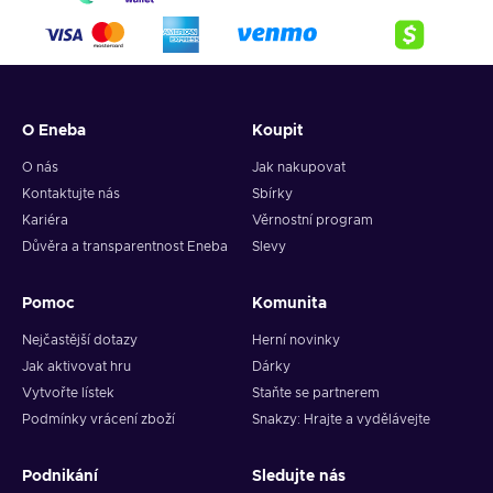
4. Pick the desired crypto between 8 of the most popular
crypto,
5. Enter your wallet address and click on redeem,
6. You will have a summary of your transaction appearing
and your crypto will arrive soon in your wallet.
O Eneba
Koupit
Note: You can choose one currency at a time and can only
redeem your whole voucher at once. Once you’ve done that,
O nás
Jak nakupovat
you should give it up to 30 minutes for your cryptocurrency
Kontaktujte nás
Sbírky
to arrive in your wallet. After that, you can use your new
Kariéra
Věrnostní program
wallet balance as you like.
Důvěra a transparentnost Eneba
Slevy
Pomoc
Komunita
Nejčastější dotazy
Herní novinky
Jak aktivovat hru
Dárky
Vytvořte lístek
Staňte se partnerem
Podmínky vrácení zboží
Snakzy: Hrajte a vydělávejte
Podnikání
Sledujte nás