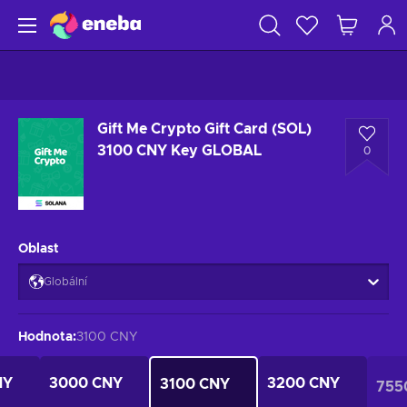
Gift Me Crypto Gift Card (SOL)
3100 CNY Key GLOBAL
0
Oblast
Globální
Hodnota
:
3100 CNY
NY
3000 CNY
3200 CNY
3100 CNY
755