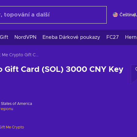
Čeština
Gift
NordVPN
Eneba Dárkové poukazy
FC27
Hern
Gift Me Crypto Gift Card (SOL) 3000 CNY Key GLOBAL
o Gift Card (SOL) 3000 CNY Key
 States of America
regionu
Gift Me Crypto