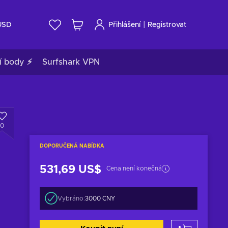
|
USD
Přihlášení
Registrovat
í body ⚡
Surfshark VPN
0
DOPORUČENÁ NABÍDKA
531,69 US$
Cena není konečná
Vybráno:
3000 CNY