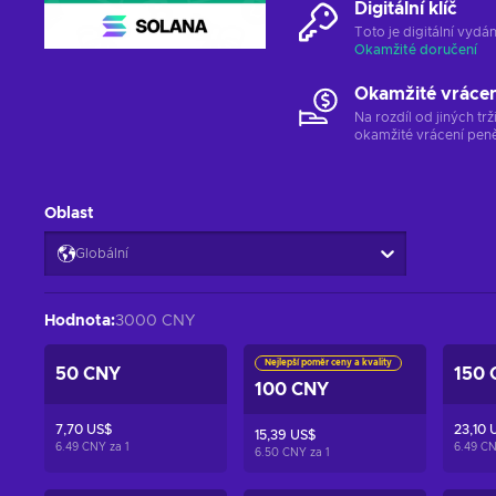
Digitální klíč
Toto je digitální vyd
Okamžité doručení
Okamžité vráce
Na rozdíl od jiných t
okamžité vrácení peně
Oblast
Globální
Hodnota
:
3000 CNY
Nejlepší poměr ceny a kvality
50 CNY
150 
100 CNY
7,70 US$
23,10 
15,39 US$
6.49 CNY za
1
6.49 C
6.50 CNY za
1