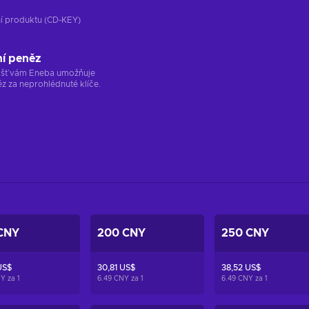
ání produktu (CD-KEY)
ní peněz
ržišť vám Eneba umožňuje
z za neprohlédnuté klíče.
CNY
200 CNY
250 CNY
US$
30,81 US$
38,52 US$
NY za
1
6.49 CNY za
1
6.49 CNY za
1