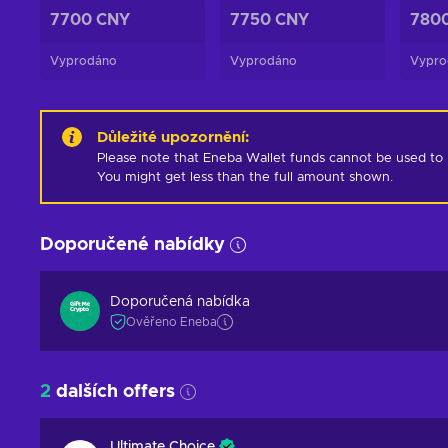
7700 CNY
7750 CNY
780
Vyprodáno
Vyprodáno
Vypro
Důležité upozornění
:
Please note that Eneba Wallet funds cannot be used to pur
You might get less than the full amount shown.
Doporučené nabídky
Doporučená nabídka
Ověřeno Eneba
2
dalších offers
Ultimate Choice