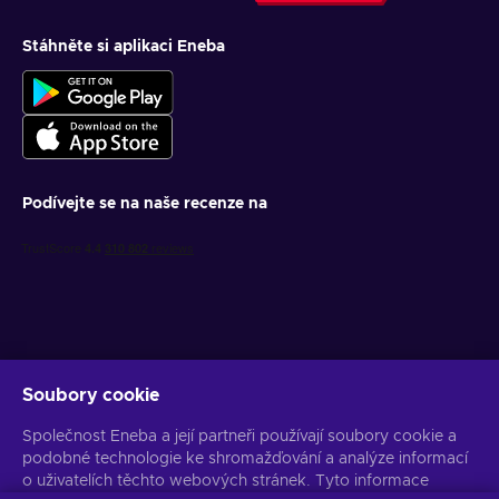
Stáhněte si aplikaci Eneba
Podívejte se na naše recenze na
Soubory cookie
Získejte personalizované nabídky her
Společnost Eneba a její partneři používají soubory cookie a
Předplatit
podobné technologie ke shromažďování a analýze informací
o uživatelích těchto webových stránek. Tyto informace
Z odběru se můžete kdykoli odhlásit. Více informací naleznete v