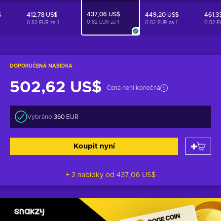
437,06 US$
$
412,78 US$
449,20 US$
461,3
0.82 EUR za
1
0.82 EUR za
1
0.82 EUR za
1
0.82 E
DOPORUČENÁ NABÍDKA
502,62 US$
Cena není konečná
Vybráno:
360 EUR
Koupit nyní
+ 2 nabídky od
437,06 US$