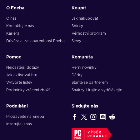
O Eneba
Koupit
O nás
Jak nakupovat
Kontaktujte nás
Sbírky
Kariéra
Věrnostní program
Důvěra a transparentnost Eneba
Slevy
Pomoc
Komunita
Nejčastější dotazy
Herní novinky
Jak aktivovat hru
Dárky
Vytvořte lístek
Staňte se partnerem
Podmínky vrácení zboží
Snakzy: Hrajte a vydělávejte
Podnikání
Sledujte nás
Prodávejte na Eneba
Inzerujte u nás
VÝBĚR
REDAKCE