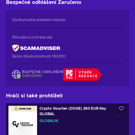
Bezpečné odhlášení
Zaručeno
Důvěryhodné platební metody
Šifrování a ochrana dat
Skóre důvěryhodnosti 100/100
BEZPEČNÉ ODHLÁŠENÍ
VÝBĚR
ZARUČENO
REDAKCE
Hráči si také prohlíželi
Crypto Voucher (DOGE) 360 EUR Key
GLOBAL
GLOBÁLNÍ