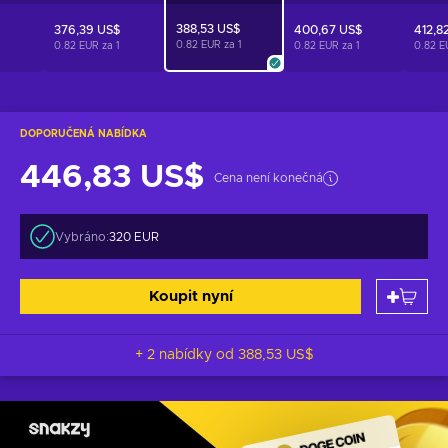
388,53 US$
376,39 US$
400,67 US$
412,8
0.82 EUR za
1
0.82 EUR za
1
0.82 EUR za
1
0.82 E
DOPORUČENÁ NABÍDKA
446,83 US$
Cena není konečná
Vybráno:
320 EUR
Koupit nyní
+ 2 nabídky od
388,53 US$