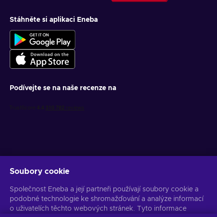
Stáhněte si aplikaci Eneba
Podívejte se na naše recenze na
Soubory cookie
Získejte personalizované nabídky her
Společnost Eneba a její partneři používají soubory cookie a
Předplatit
podobné technologie ke shromažďování a analýze informací
o uživatelích těchto webových stránek. Tyto informace
Z odběru se můžete kdykoli odhlásit. Více informací naleznete v