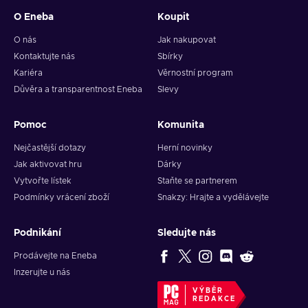
O Eneba
Koupit
O nás
Jak nakupovat
Kontaktujte nás
Sbírky
Kariéra
Věrnostní program
Důvěra a transparentnost Eneba
Slevy
Pomoc
Komunita
Nejčastější dotazy
Herní novinky
Jak aktivovat hru
Dárky
Vytvořte lístek
Staňte se partnerem
Podmínky vrácení zboží
Snakzy: Hrajte a vydělávejte
Podnikání
Sledujte nás
Prodávejte na Eneba
Inzerujte u nás
VÝBĚR
REDAKCE