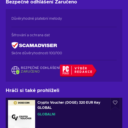
Bezpečné odhlášení
Zaručeno
Důvěryhodné platební metody
Šifrování a ochrana dat
Skóre důvěryhodnosti 100/100
BEZPEČNÉ ODHLÁŠENÍ
VÝBĚR
ZARUČENO
REDAKCE
Hráči si také prohlíželi
Crypto Voucher (DOGE) 320 EUR Key
GLOBAL
GLOBÁLNÍ