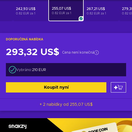
255,07 US$
242,93 US$
267,21 US$
279,3
0.82 EUR za
1
0.82 EUR za
1
0.82 EUR za
1
0.82 E
DOPORUČENÁ NABÍDKA
293,32 US$
Cena není konečná
Vybráno:
210 EUR
Koupit nyní
+ 2 nabídky od
255,07 US$