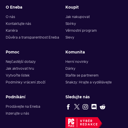
O Eneba
Koupit
O nás
Jak nakupovat
Kontaktujte nás
Sbírky
Kariéra
Věrnostní program
Důvěra a transparentnost Eneba
Slevy
Pomoc
Komunita
Nejčastější dotazy
Herní novinky
Jak aktivovat hru
Dárky
Vytvořte lístek
Staňte se partnerem
Podmínky vrácení zboží
Snakzy: Hrajte a vydělávejte
Podnikání
Sledujte nás
Prodávejte na Eneba
Inzerujte u nás
VÝBĚR
REDAKCE