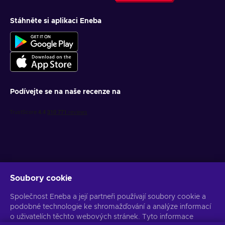
Stáhněte si aplikaci Eneba
Podívejte se na naše recenze na
Soubory cookie
Získejte personalizované nabídky her
Společnost Eneba a její partneři používají soubory cookie a
Předplatit
podobné technologie ke shromažďování a analýze informací
o uživatelích těchto webových stránek. Tyto informace
Z odběru se můžete kdykoli odhlásit. Více informací naleznete v