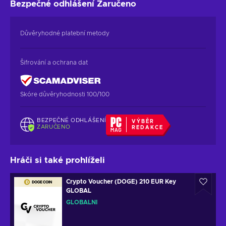
Bezpečné odhlášení
Zaručeno
Důvěryhodné platební metody
Šifrování a ochrana dat
Skóre důvěryhodnosti 100/100
BEZPEČNÉ ODHLÁŠENÍ
VÝBĚR
ZARUČENO
REDAKCE
Hráči si také prohlíželi
Crypto Voucher (DOGE) 210 EUR Key
GLOBAL
GLOBÁLNÍ