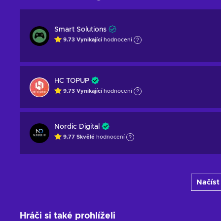
Smart Solutions
9.73
Vynikající
hodnocení
HC TOPUP
9.73
Vynikající
hodnocení
Nordic Digital
9.77
Skvělé
hodnocení
Načíst
Hráči si také prohlíželi