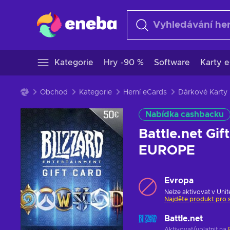
Kategorie
Hry -90 %
Software
Karty e
Obchod
Kategorie
Herní eCards
Dárkové Karty 
Nabídka cashbacku
Battle.net Gi
EUROPE
Evropa
Nelze aktivovat v Unit
Najděte produkt pro 
Battle.net
Aktivovat/uplatnit na