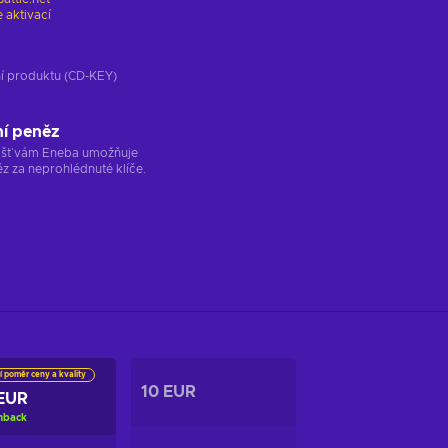
 aktivací
ání produktu (CD-KEY)
ní peněz
ržišť vám Eneba umožňuje
z za neprohlédnuté klíče.
í poměr ceny a kvality
10 EUR
EUR
hback