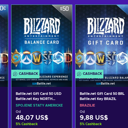
CASHBACK
CASHBACK
Battle.net
Battle.net
Battle.net Gift Card 50 USD
Battle.net Gift Card 50 BRL
Battle.net Key NORTH
Battle.net Key BRAZIL
AMERICA
SPOJENÉ STÁTY AMERICKÉ
BRAZÍLIE
Od
Od
48,07 US$
9,88 US$
5
%
Cashback
5
%
Cashback