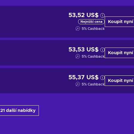
53,52 US$
Koupit nyní
Nejnižší cena
5
%
Cashback
53,53 US$
Koupit nyní
5
%
Cashback
55,37 US$
Koupit nyní
5
%
Cashback
 21 další nabídky