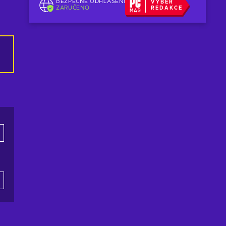
BEZPEČNÉ ODHLÁŠENÍ
VÝBĚR
ZARUČENO
REDAKCE