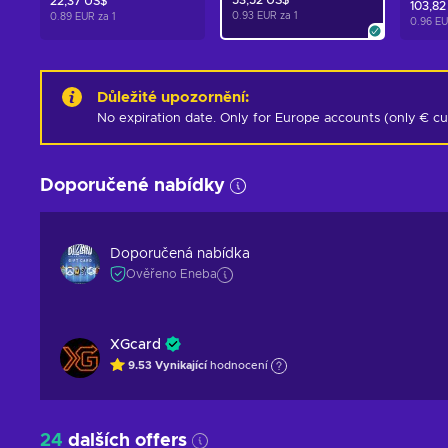
53,52 US$
22,37 US$
103,82
0.93 EUR za
1
0.89 EUR za
1
0.96 E
Důležité upozornění
:
No expiration date. Only for Europe accounts (only € c
Doporučené nabídky
Doporučená nabídka
Ověřeno Eneba
XGcard
9.53
Vynikající
hodnocení
24
dalších offers