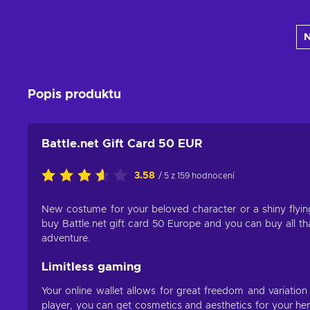
Přidat do košíku
N
Zobrazit nabídky
Popis produktu
Battle.net Gift Card 50 EUR
3.58
/ 5 z 159 hodnocení
New costume for your beloved character or a shiny flying
buy Battle.net gift card 50 Europe and you can buy all t
adventure.
Limitless gaming
Your online wallet allows for great freedom and variatio
player, you can get cosmetics and aesthetics for your he