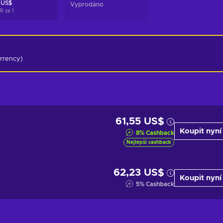
 US$
Vyprodáno
UR za
1
urrency)
61,55 US$
Koupit nyní
8
%
Cashback
Nejlepší cashback
62,23 US$
Koupit nyní
5
%
Cashback