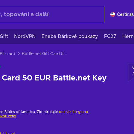
Čeština
Gift
NordVPN
Eneba Dárkové poukazy
FC27
Hern
Blizzard
Battle.net Gift Card 50 EUR Battle.net Key EUROPE
ft Card 50 EUR Battle.net Key
ed States of America. Zkontrolujte
omezení regionu
svou zemi
Battle.net