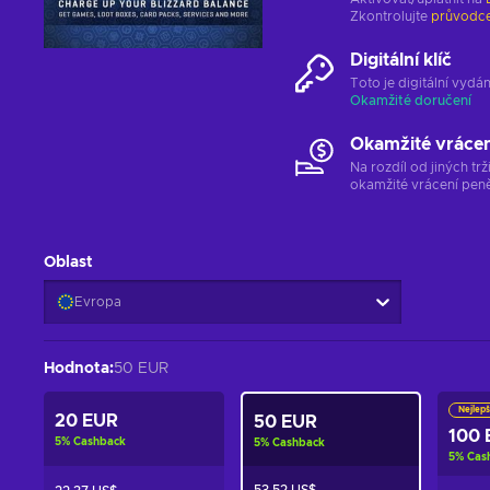
Zkontrolujte
průvodce
Digitální klíč
Toto je digitální vyd
Okamžité doručení
Okamžité vráce
Na rozdíl od jiných t
okamžité vrácení peně
Oblast
Evropa
Hodnota
:
50 EUR
Nejlepš
20 EUR
50 EUR
100 
5
%
Cashback
5
%
Cashback
5
%
Cas