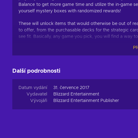
Balance to get more game time and utilize the in-game ser
yourself mystery boxes with randomized rewards!
These will unlock items that would otherwise be out of re
to offer, from the purchasable decks for the strategic ca
see fit. Basically, any game you pick, you will find a way 
Př
One-way ticket
Having one Balance connected to multiple games allows f
out your credit card every time you want to make a new 
Další podrobnosti
Battle.net gift card 50 Europe and enjoy the cash shops in
cosmetics for WoW, then hop on to Hearthstone and open
the online team brawlers.
Datum vydání
31. července 2017
Vydavatel
Blizzard Entertainment
Keep or give away
Vývojáři
Blizzard Entertainment Publisher
All the possible uses the card has can be used by the buy
person who purchased it and can be assigned to someone e
code can be given to someone else, for example, your 
quests – after all, what could be a better present than a th