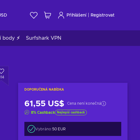
|
USD
Přihlášení
Registrovat
í body ⚡
Surfshark VPN
314
DOPORUČENÁ NABÍDKA
61,55 US$
Cena není konečná
8
%
Cashback
Nejlepší cashback
Vybráno:
50 EUR