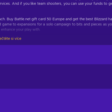
vices. And if you like team shooters, you can use your funds to g
ach. Buy Battle.net gift card 50 Europe and get the best Blizzard h
rd game to expansions for a solo campaign to bits and pieces as y
to enhance your play with.
ečtěte si více
or more liberty when it comes to gameplay. You do not have to pu
purchase, as the sum will be taken out of your online wallet. B
 all the games you play, with no additional trouble to you! Grab so
 up a few deck packs, or even get yourself some mystery boxes f
er... or you can give it to someone! The card is not tied down to t
lse, meaning that once you buy Battle.net gift card 50 Europe, t
friend who wanted some fluffy pet to accompany them on the wi
oughtful gift of choice.