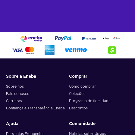
Enemy vessel AI has been greatly improved, so it will
be harder to defend yourself or board their ships.
Burning oil that burns enemy ships, and the Puckle gun
that fires continuous shots, have been added as well.
Players can now ram their ships into ice sheets. You’ll
definitely want to do that - lots of secret locations are
hidden within!
Bonus content
Two bonus missions from the original edition
. The
Sobre a Eneba
Comprar
Armor of Sir Gunn Quest and the Siege of Fort de Sable.
Customization packs
. The Master Templar Pack, the
Sobre nós
Como comprar
Explorer Pack, and Bayek’s legacy outfit.
Fale conosco
Coleções
Additional content available via the Ubisoft Club
Carreiras
Programa de fidelidade
Rewards Program
. Legacy Assassin outfits of previous
Confiança e Transparência Eneba
Descontos
protagonists: Altair, Ezio, Connor, Edward, Arno, Jacob, and
Aguilar. The Jackdaw Pack with cosmetic items for your
Ajuda
Comunidade
ship.
Perguntas Frequentes
Notícias sobre Jogos