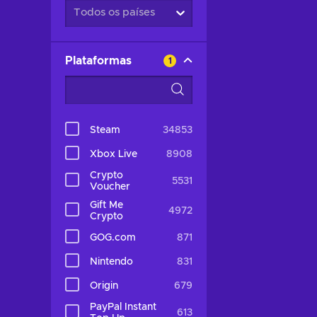
Todos os países
Plataformas
1
Steam
34853
Xbox Live
8908
Crypto
5531
Voucher
Gift Me
4972
Crypto
GOG.com
871
Nintendo
831
Origin
679
PayPal Instant
613