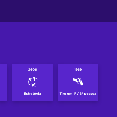
r ofertas
Ver ofertas
2606
1969
Estratégia
Tiro em 1ª / 3ª pessoa