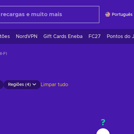
Português 
tões
NordVPN
Gift Cards Eneba
FC27
Pontos do 
I-FI
Limpar tudo
Regiões (4)
?