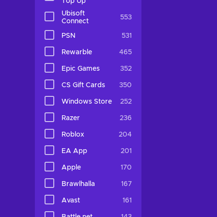
Top Up
Ubisoft
553
Connect
PSN
531
Rewarble
465
Epic Games
352
CS Gift Cards
350
Windows Store
252
Razer
236
Roblox
204
EA App
201
Apple
170
Brawlhalla
167
Avast
161