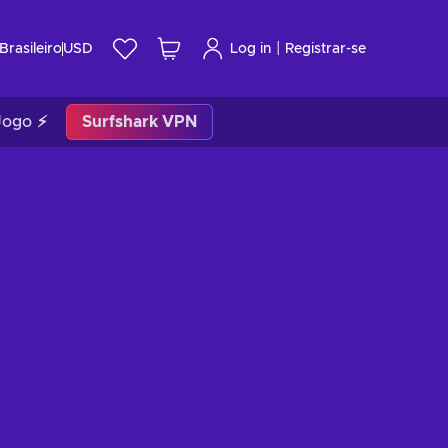
|
Brasileiro
USD
Log in
Registrar-se
Jogo ⚡
Surfshark VPN