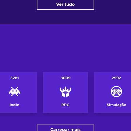
Ver tudo
tas
Ve
Ver ofertas
3281
3009
2992
Indie
RPG
Simulação
Carregar mais