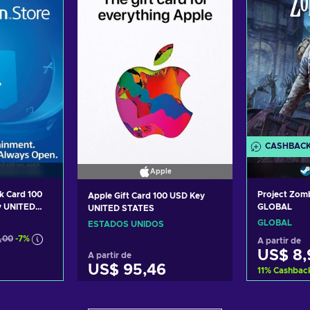
CASHBAC
Apple
k Card 100
Project Zom
Apple Gift Card 100 USD Key
y UNITED
GLOBAL
UNITED STATES
GLOBAL
ESTADOS UNIDOS
,00
-7%
A partir de
US$ 8,
A partir de
US$ 95,46
11
%
Cashbac
carrinho
Adicion
Adicionar ao carrinho