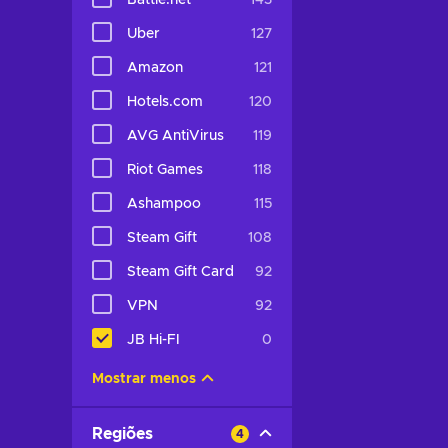
Battle.net
143
Uber
127
Amazon
121
Hotels.com
120
AVG AntiVirus
119
Riot Games
118
Ashampoo
115
Steam Gift
108
Steam Gift Card
92
VPN
92
JB Hi-FI
0
Mostrar menos
Regiões
4