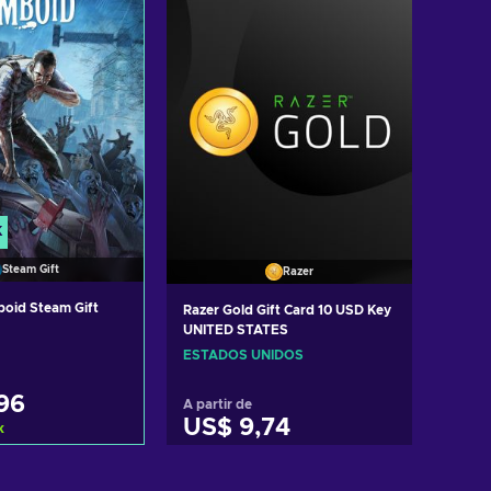
K
Steam Gift
Razer
boid Steam Gift
Razer Gold Gift Card 10 USD Key
UNITED STATES
ESTADOS UNIDOS
96
A partir de
US$ 9,74
k
ar ao carrinho
Adicionar ao carrinho