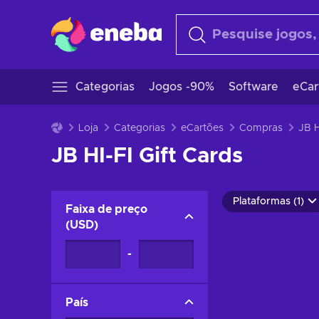
Categorias
Jogos -90%
Software
eCar
Loja
Categorias
eCartões
Compras
JB H
JB HI-FI Gift Cards
Plataformas (1)
Faixa de preço
(
USD
)
-
País