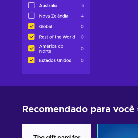
Austrália
5
Nova Zelândia
4
Global
0
Rest of the World
0
América do
0
Norte
Estados Unidos
0
Recomendado para você