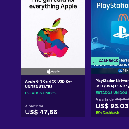
CASHBACK
PSN
Apple
PlayStation Networ
Apple Gift Card 50 USD Key
USD (USA) PSN Ke
UNITED STATES
STATES
ESTADOS UNIDOS
ESTADOS UNIDOS
A partir de
US$ 100
US$ 93,03
A partir de
US$ 47,86
15
%
Cashback
Adicionar ao 
Adicionar ao carrinho