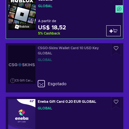
GLOBAL
A partir de
US$ 18,52
Roblox
5
%
Cashback
CSGO-Skins Wallet Card 10 USD Key
GLOBAL
GLOBAL
CS Gift Cards
Esgotado
Eneba Gift Card 0.20 EUR GLOBAL
GLOBAL