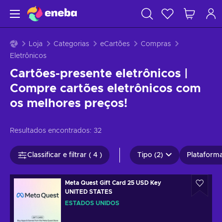
Loja
Categorias
eCartões
Compras
Eletrônicos
Cartões-presente eletrônicos |
Compre cartões eletrônicos com
os melhores preços!
Resultados encontrados:
32
Classificar e filtrar ( 4 )
Tipo (2)
Plataforma
Meta Quest Gift Card 25 USD Key
UNITED STATES
ESTADOS UNIDOS