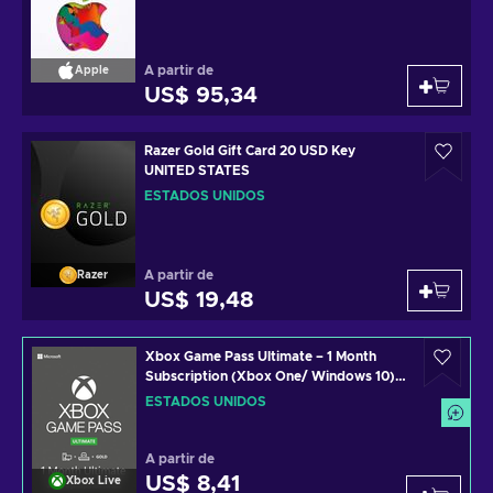
A partir de
Apple
US$ 95,34
Razer Gold Gift Card 20 USD Key
UNITED STATES
ESTADOS UNIDOS
A partir de
Razer
US$ 19,48
Xbox Game Pass Ultimate – 1 Month
Subscription (Xbox One/ Windows 10)
non-stackable Xbox Live Key UNITED
ESTADOS UNIDOS
STATES
A partir de
US$ 8,41
Xbox Live