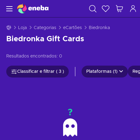
Loja
Categorias
eCartões
Biedronka
Biedronka Gift Cards
Resultados encontrados:
0
Classificar e filtrar ( 3 )
Plataformas (1)
Reg
?