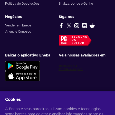
Política de Devoluções
Snakzy: Jogue e Ganhe
Negócios
Siga-nos
Vender em Eneba
Anuncie Conosco
ESCOLHA
DO
EDITOR
Baixar o aplicativo Eneba
Veja nossas avaliações em
Cookies
Receba ofertas personalizadas de jogos
A Eneba e seus parceiros utilizam cookies e tecnologias
Inscrever-se
semelhantes para coletar e analisar informações sobre os