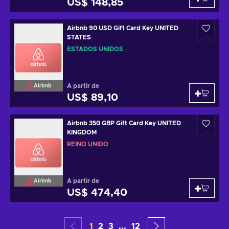
US$ 148,85
Airbnb 90 USD Gift Card Key UNITED
STATES
ESTADOS UNIDOS
A partir de
Airbnb
US$ 89,10
Airbnb 350 GBP Gift Card Key UNITED
KINGDOM
REINO UNIDO
A partir de
Airbnb
US$ 474,40
1
2
3
...
12