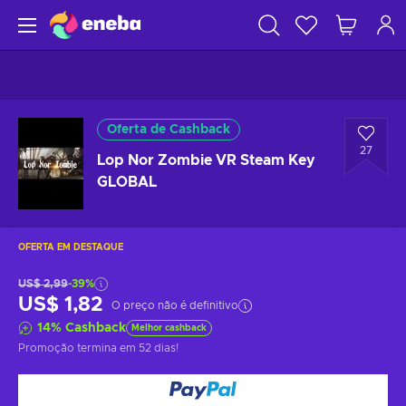
Oferta de Cashback
27
Lop Nor Zombie VR Steam Key
GLOBAL
OFERTA EM DESTAQUE
US$ 2,99
-39%
US$ 1,82
O preço não é definitivo
14
%
Cashback
Melhor cashback
Promoção termina
em 52 dias
!