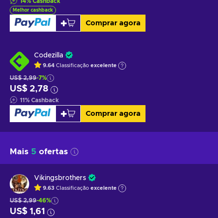
14
%
Cashback
Melhor cashback
Comprar agora
Codezilla
9.64
Classificação
excelente
US$ 2,99
-7%
US$ 2,78
11
%
Cashback
Comprar agora
Mais
5
ofertas
Vikingsbrothers
9.63
Classificação
excelente
US$ 2,99
-46%
US$ 1,61