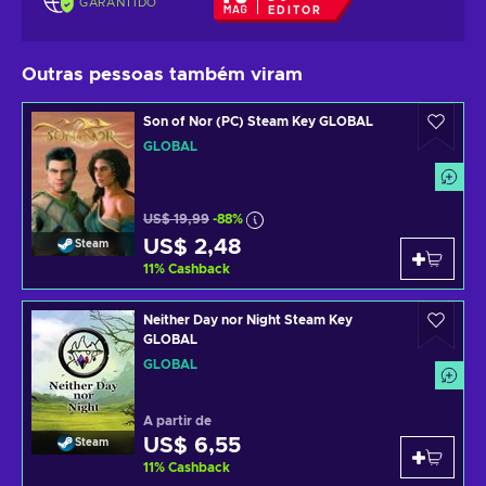
GARANTIDO
EDITOR
Outras pessoas também viram
Son of Nor (PC) Steam Key GLOBAL
GLOBAL
US$ 19,99
-88%
US$ 2,48
Steam
11
%
Cashback
Neither Day nor Night Steam Key
GLOBAL
GLOBAL
A partir de
US$ 6,55
Steam
11
%
Cashback