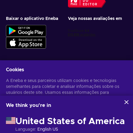
DO
EDITOR
Baixar o aplicativo Eneba
Veja nossas avaliações em
Cookies
Receba ofertas personalizadas de jogos
A Eneba e seus parceiros utilizam cookies e tecnologias
Inscrever-se
semelhantes para coletar e analisar informações sobre os
usuários deste site. Usamos essas informações para
Você pode cancelar sua inscrição a qualquer momento. Acesse
Aviso
de Privacidade
para mais informações.
melhorar o conteúdo, a publicidade e outros serviços no site.
Seus dados pessoais também podem ser usados para a
We think you're in
personalização de anúncios.
Português Brasileiro
USD
Ao clicar em "Aceitar todos", você concorda com o uso
United States of America
dessas tecnologias pela Eneba e seus parceiros. Você pode
ajustar seu consentimento clicando em "Personalizar".
Language
:
English US