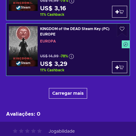
US$ 14,99
-79%
US$ 3,16
Steam
11
%
Cashback
KINGDOM of the DEAD Steam Key (PC)
EUROPE
EUROPA
US$ 14,99
-78%
US$ 3,29
Steam
11
%
Cashback
Carregar mais
Avaliações
:
0
Jogabilidade