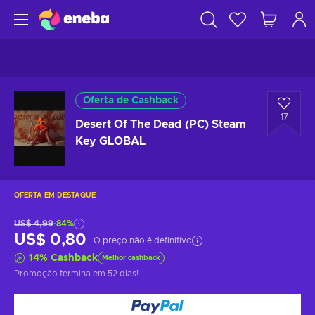
Oferta de Cashback
17
Desert Of The Dead (PC) Steam
Key GLOBAL
OFERTA EM DESTAQUE
US$ 4,99
-84%
US$ 0,80
O preço não é definitivo
14
%
Cashback
Melhor cashback
Promoção termina
em 52 dias
!