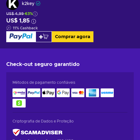
k2key
US$ 4,99
-63%
US$ 1,85
11
%
Cashback
Comprar agora
Check-out seguro
garantido
Métodos de pagamento confiáveis
Criptografia de Dados e Proteção