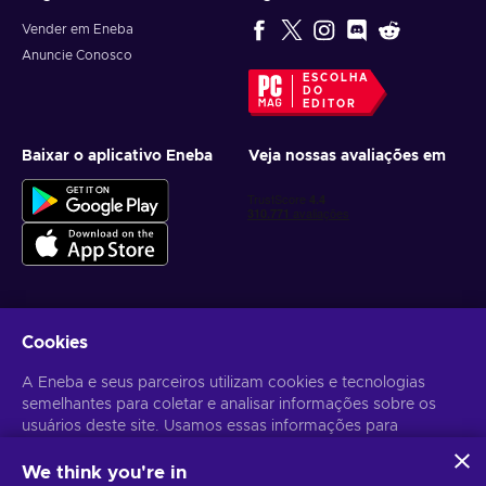
Vender em Eneba
Anuncie Conosco
ESCOLHA
DO
EDITOR
Baixar o aplicativo Eneba
Veja nossas avaliações em
Cookies
Receba ofertas personalizadas de jogos
A Eneba e seus parceiros utilizam cookies e tecnologias
Inscrever-se
semelhantes para coletar e analisar informações sobre os
usuários deste site. Usamos essas informações para
Você pode cancelar sua inscrição a qualquer momento. Acesse
Aviso
de Privacidade
para mais informações.
melhorar o conteúdo, a publicidade e outros serviços no site.
Seus dados pessoais também podem ser usados para a
We think you're in