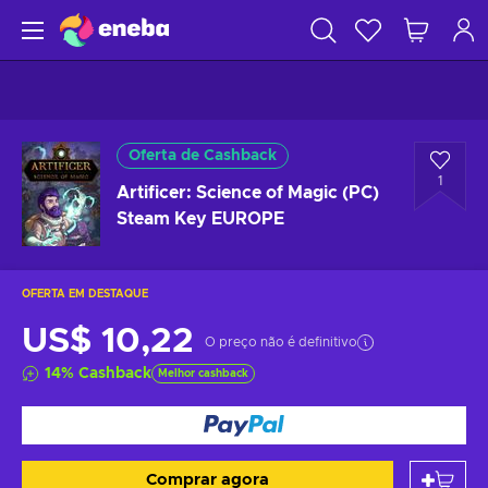
Oferta de Cashback
1
Artificer: Science of Magic (PC)
Steam Key EUROPE
OFERTA EM DESTAQUE
US$ 10,22
O preço não é definitivo
14
%
Cashback
Melhor cashback
Comprar agora