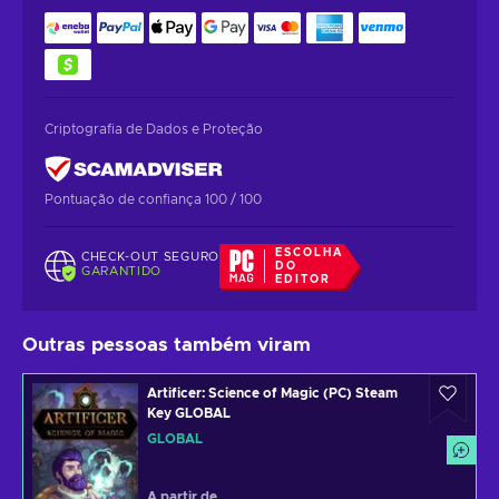
Criptografia de Dados e Proteção
Pontuação de confiança 100 / 100
ESCOLHA
CHECK-OUT SEGURO
DO
GARANTIDO
EDITOR
Outras pessoas também viram
Artificer: Science of Magic (PC) Steam
Key GLOBAL
GLOBAL
A partir de