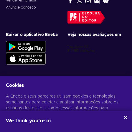
Vender em Eneba
Anuncie Conosco
ESCOLHA
DO
EDITOR
Baixar o aplicativo Eneba
Veja nossas avaliações em
Cookies
Receba ofertas personalizadas de jogos
A Eneba e seus parceiros utilizam cookies e tecnologias
Inscrever-se
semelhantes para coletar e analisar informações sobre os
usuários deste site. Usamos essas informações para
Você pode cancelar sua inscrição a qualquer momento. Acesse
Aviso
de Privacidade
para mais informações.
melhorar o conteúdo, a publicidade e outros serviços no site.
Seus dados pessoais também podem ser usados para a
We think you're in
personalização de anúncios.
Português Brasileiro
USD
Ao clicar em "Aceitar todos", você concorda com o uso