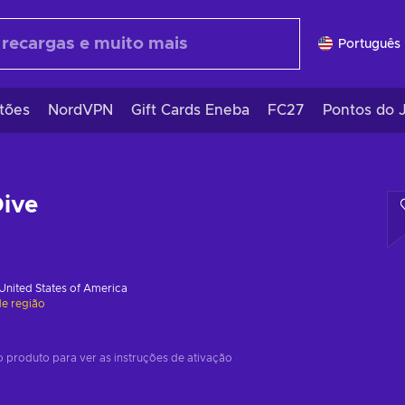
Português 
tões
NordVPN
Gift Cards Eneba
FC27
Pontos do 
ive
United States of America
de região
 produto para ver as instruções de ativação