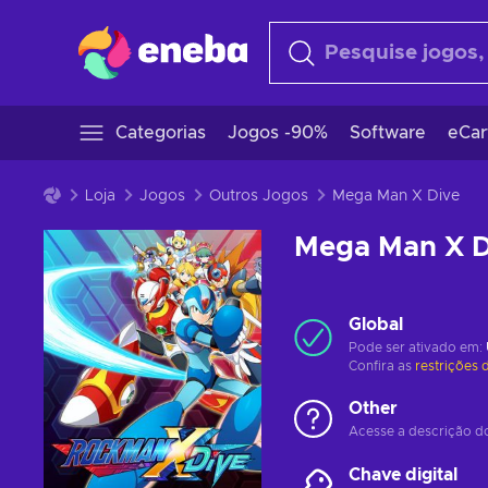
Categorias
Jogos -90%
Software
eCar
Loja
Jogos
Outros Jogos
Mega Man X Dive
Mega Man X D
Global
Pode ser ativado em:
Confira as
restrições 
Other
Acesse a descrição do
Chave digital