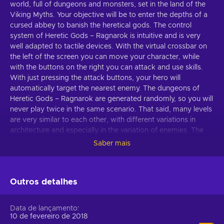
world, full of dungeons and monsters, set in the land of the
Viking Myths. Your objective will be to enter the depths of a
cursed abbey to banish the heretical gods. The control
system of Heretic Gods – Ragnarok is intuitive and is very
well adapted to tactile devices. With the virtual crossbar on
the left of the screen you can move your character, while
with the buttons on the right you can attack and use skills.
With just pressing the attack buttons, your hero will
automatically target the nearest enemy. The dungeons of
Heretic Gods – Ragnarok are generated randomly, so you will
never play twice in the same scenario. That said, many levels
are very similar to each other, with different variations in
architecture and especially in the variation of enemies. The
more levels you raise, the deeper you dive into new
Saber mais
dungeons with stronger enemies to fight. A very important
aspect of Heretic Gods – Ragnarok is the loot. You can find
and equip hundreds and hundreds of different objects,
Outros detalhes
including axes, helmets, gloves, boots, armor, shields, bows,
swords, rings, and so on. In the village, in addition, we can
trade with its inhabitants or even craft your own items.
Data de lançamento
Heretic Gods – Ragnarok manages to successfully adapt the
10 de fevereiro de 2018