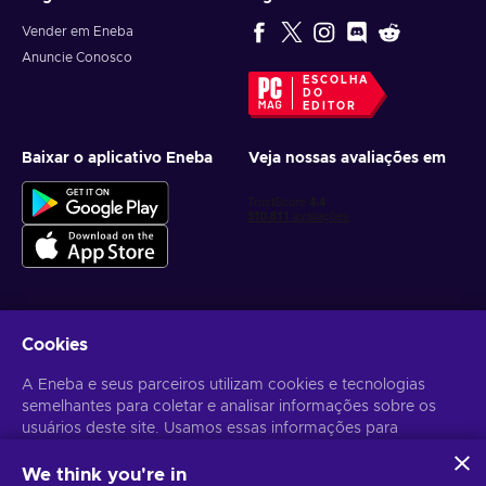
Vender em Eneba
Anuncie Conosco
ESCOLHA
DO
EDITOR
Baixar o aplicativo Eneba
Veja nossas avaliações em
Cookies
Receba ofertas personalizadas de jogos
A Eneba e seus parceiros utilizam cookies e tecnologias
Inscrever-se
semelhantes para coletar e analisar informações sobre os
usuários deste site. Usamos essas informações para
Você pode cancelar sua inscrição a qualquer momento. Acesse
Aviso
de Privacidade
para mais informações.
melhorar o conteúdo, a publicidade e outros serviços no site.
Seus dados pessoais também podem ser usados para a
We think you're in