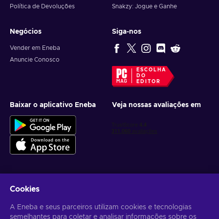
Política de Devoluções
Snakzy: Jogue e Ganhe
Negócios
Siga-nos
Vender em Eneba
Anuncie Conosco
ESCOLHA
DO
EDITOR
Baixar o aplicativo Eneba
Veja nossas avaliações em
Cookies
Receba ofertas personalizadas de jogos
A Eneba e seus parceiros utilizam cookies e tecnologias
Inscrever-se
semelhantes para coletar e analisar informações sobre os