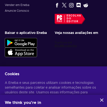
Vender em Eneba
Anuncie Conosco
ESCOLHA
DO
EDITOR
Baixar o aplicativo Eneba
Veja nossas avaliações em
Cookies
Receba ofertas personalizadas de jogos
A Eneba e seus parceiros utilizam cookies e tecnologias
Inscrever-se
semelhantes para coletar e analisar informações sobre os
usuários deste site. Usamos essas informações para
Você pode cancelar sua inscrição a qualquer momento. Acesse
Aviso
de Privacidade
para mais informações.
melhorar o conteúdo, a publicidade e outros serviços no site.
Seus dados pessoais também podem ser usados para a
We think you're in
personalização de anúncios.