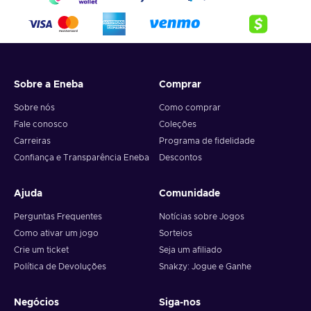
4. Pick the desired crypto between 8 of the most popular
crypto,
5. Enter your wallet address and click on redeem,
6. You will have a summary of your transaction appearing
and your crypto will arrive soon in your wallet.
Sobre a Eneba
Comprar
Note: You can choose one currency at a time and can only
redeem your whole voucher at once. Once you’ve done that,
Sobre nós
Como comprar
you should give it up to 30 minutes for your cryptocurrency
Fale conosco
Coleções
to arrive in your wallet. After that, you can use your new
Carreiras
Programa de fidelidade
wallet balance as you like.
Confiança e Transparência Eneba
Descontos
Ajuda
Comunidade
Perguntas Frequentes
Notícias sobre Jogos
Como ativar um jogo
Sorteios
Crie um ticket
Seja um afiliado
Política de Devoluções
Snakzy: Jogue e Ganhe
Negócios
Siga-nos