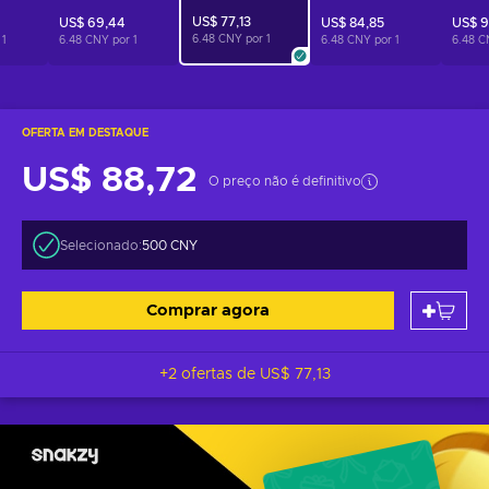
US$ 77,13
US$ 69,44
US$ 84,85
US$ 9
6.48 CNY por
1
r
1
6.48 CNY por
1
6.48 CNY por
1
6.48 C
OFERTA EM DESTAQUE
US$ 88,72
O preço não é definitivo
Selecionado:
500 CNY
Comprar agora
+2 ofertas de
US$ 77,13