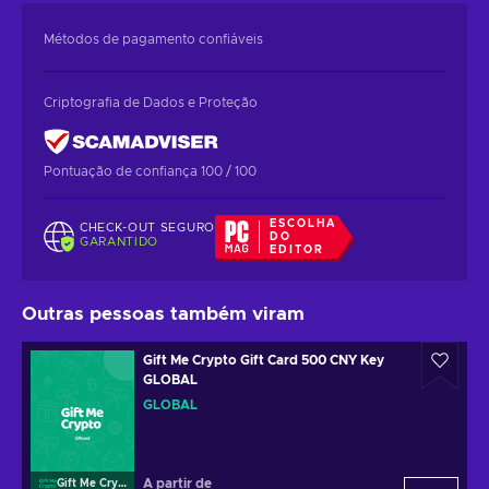
Métodos de pagamento confiáveis
Criptografia de Dados e Proteção
Pontuação de confiança 100 / 100
ESCOLHA
CHECK-OUT SEGURO
DO
GARANTIDO
EDITOR
Outras pessoas também viram
Gift Me Crypto Gift Card 500 CNY Key
GLOBAL
GLOBAL
A partir de
Gift Me Crypto