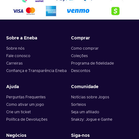
4. Pick the desired crypto between 8 of the most popular
crypto,
5. Enter your wallet address and click on redeem,
6. You will have a summary of your transaction appearing
and your crypto will arrive soon in your wallet.
Sobre a Eneba
Comprar
Note: You can choose one currency at a time and can only
redeem your whole voucher at once. Once you’ve done that,
Sobre nós
Como comprar
you should give it up to 30 minutes for your cryptocurrency
Fale conosco
Coleções
to arrive in your wallet. After that, you can use your new
Carreiras
Programa de fidelidade
wallet balance as you like.
Confiança e Transparência Eneba
Descontos
Ajuda
Comunidade
Perguntas Frequentes
Notícias sobre Jogos
Como ativar um jogo
Sorteios
Crie um ticket
Seja um afiliado
Política de Devoluções
Snakzy: Jogue e Ganhe
Negócios
Siga-nos