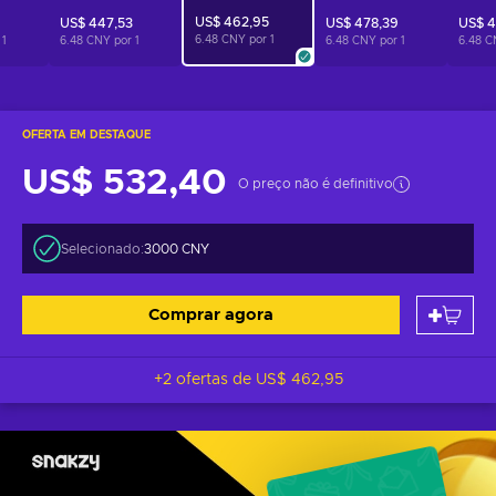
US$ 462,95
US$ 447,53
US$ 478,39
US$ 4
6.48 CNY por
1
r
1
6.48 CNY por
1
6.48 CNY por
1
6.48 C
OFERTA EM DESTAQUE
US$ 532,40
O preço não é definitivo
Selecionado:
3000 CNY
Comprar agora
+2 ofertas de
US$ 462,95