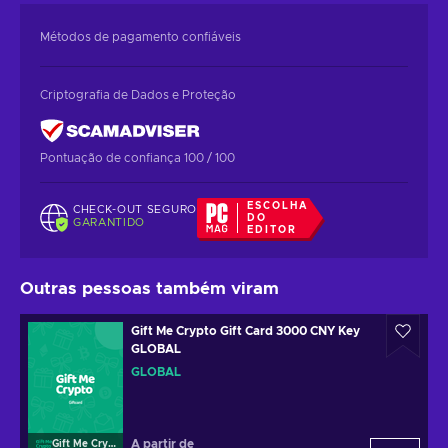
Métodos de pagamento confiáveis
Criptografia de Dados e Proteção
Pontuação de confiança 100 / 100
ESCOLHA
CHECK-OUT SEGURO
DO
GARANTIDO
EDITOR
Outras pessoas também viram
Gift Me Crypto Gift Card 3000 CNY Key
GLOBAL
GLOBAL
A partir de
Gift Me Crypto