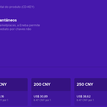
ital do produto (CD-KEY)
tantâneos
arketplaces, a Eneba permite
ediato por chaves não
CNY
200 CNY
250 CNY
,16
US$ 30,89
US$ 38,62
NY por
1
6.47 CNY por
1
6.47 CNY por
1