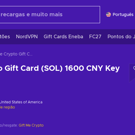
Português 
tões
NordVPN
Gift Cards Eneba
FC27
Pontos do 
Gift Me Crypto Gift Card (SOL) 1600 CNY Key GLOBAL
o Gift Card (SOL) 1600 CNY Key
United States of America
de região
ão/resgate:
Gift Me Crypto