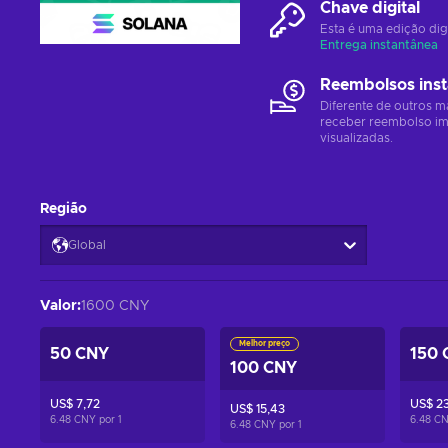
Chave digital
Esta é uma edição dig
Entrega instantânea
Reembolsos ins
Diferente de outros m
receber reembolso im
visualizadas.
Região
Global
Valor
:
1600 CNY
Melhor preço
50 CNY
150 
100 CNY
US$ 7,72
US$ 23
US$ 15,43
6.48 CNY por
1
6.48 C
6.48 CNY por
1