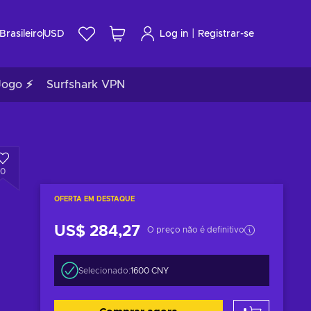
|
Brasileiro
USD
Log in
Registrar-se
Jogo ⚡
Surfshark VPN
0
OFERTA EM DESTAQUE
US$ 284,27
O preço não é definitivo
Selecionado:
1600 CNY