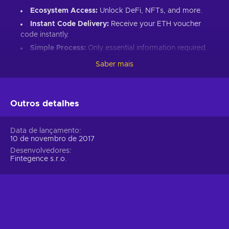
Ecosystem Access:
Unlock DeFi, NFTs, and more.
Instant Code Delivery:
Receive your ETH voucher
code instantly.
Simple Process:
Only essential information required.
Great Gift:
Introduce loved ones to Ethereum’s world.
Saber mais
How to Redeem Your ETH Voucher Code:
Set up an Ethereum-compatible wallet.
Outros detalhes
Head to the Crypto Voucher website.
Input your ETH voucher code.
Data de lançamento
10 de novembro de 2017
Provide your email for confirmation.
Desenvolvedores
Choose Ethereum (ETH).
Fintegence s.r.o.
Enter your wallet address.
Click “I understand & agree. Redeem.”
ETH appears in your wallet in about 30 minutes.
For lower fees and extended functionality, redeem directly
into the Crypto Voucher wallet.