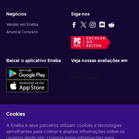
Negócios
Siga-nos
Vender em Eneba
Anuncie Conosco
ESCOLHA
DO
EDITOR
Baixar o aplicativo Eneba
Veja nossas avaliações em
Cookies
Receba ofertas personalizadas de jogos
A Eneba e seus parceiros utilizam cookies e tecnologias
Inscrever-se
semelhantes para coletar e analisar informações sobre os
usuários deste site. Usamos essas informações para
Você pode cancelar sua inscrição a qualquer momento. Acesse
Aviso