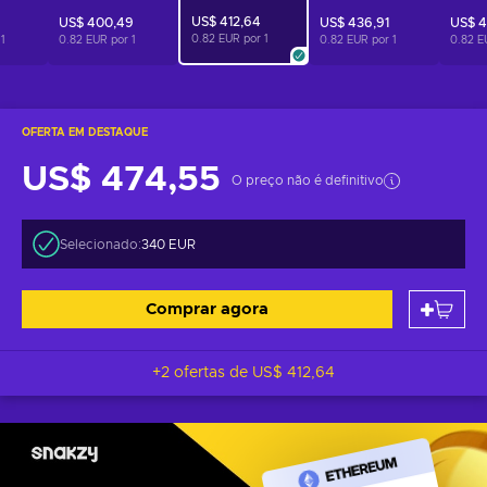
US$ 412,64
US$ 400,49
US$ 436,91
US$ 4
0.82 EUR por
1
r
1
0.82 EUR por
1
0.82 EUR por
1
0.82 E
OFERTA EM DESTAQUE
US$ 474,55
O preço não é definitivo
Selecionado:
340 EUR
Comprar agora
+2 ofertas de
US$ 412,64