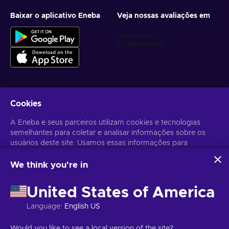
Baixar o aplicativo Eneba
Veja nossas avaliações em
Cookies
Receba ofertas personalizadas de jogos
A Eneba e seus parceiros utilizam cookies e tecnologias
Inscrever-se
semelhantes para coletar e analisar informações sobre os
usuários deste site. Usamos essas informações para
Você pode cancelar sua inscrição a qualquer momento. Acesse
Aviso
de Privacidade
para mais informações.
melhorar o conteúdo, a publicidade e outros serviços no site.
Seus dados pessoais também podem ser usados para a
We think you're in
personalização de anúncios.
Português Brasileiro
USD
Ao clicar em "Aceitar todos", você concorda com o uso
United States of America
dessas tecnologias pela Eneba e seus parceiros. Você pode
ajustar seu consentimento clicando em "Personalizar".
Language
:
English US
Para mais informações sobre como o Google utiliza seus
dados, consulte
Segurança e Privacidade do Google
Copyright © 2026 Eneba. Todos os direitos reservados.
JSC “Helis
Would you like to see a local version of the site?