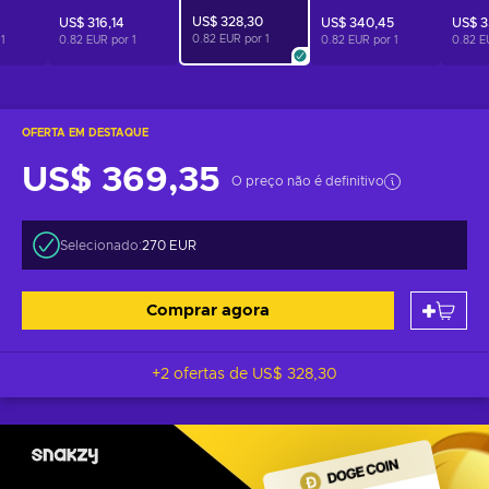
US$ 328,30
US$ 316,14
US$ 340,45
US$ 3
0.82 EUR por
1
r
1
0.82 EUR por
1
0.82 EUR por
1
0.82 E
OFERTA EM DESTAQUE
US$ 369,35
O preço não é definitivo
Selecionado:
270 EUR
Comprar agora
+2 ofertas de
US$ 328,30