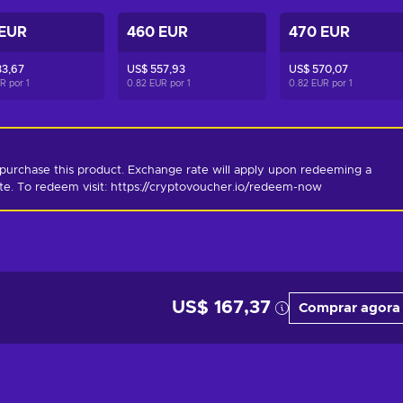
 EUR
460 EUR
470 EUR
33,67
US$ 557,93
US$ 570,07
UR por
1
0.82 EUR por
1
0.82 EUR por
1
purchase this product. Exchange rate will apply upon redeeming a 
ate. To redeem visit: https://cryptovoucher.io/redeem-now
US$ 167,37
Comprar agora