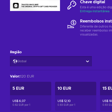
Chave digital
Esta é uma edição dig
Entrega instantânea
Reembolsos ins
Diferente de outros m
receber reembolso im
visualizadas.
Região
Global
Valor
:
120 EUR
5 EUR
10 EUR
15 E
US$ 6,07
US$ 12,10
US$ 18
0.82 EUR por
1
0.83 EUR por
1
0.83 E