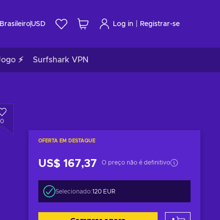
|
Brasileiro
USD
Log in
Registrar-se
Jogo ⚡
Surfshark VPN
0
OFERTA EM DESTAQUE
US$ 167,37
O preço não é definitivo
Selecionado:
120 EUR