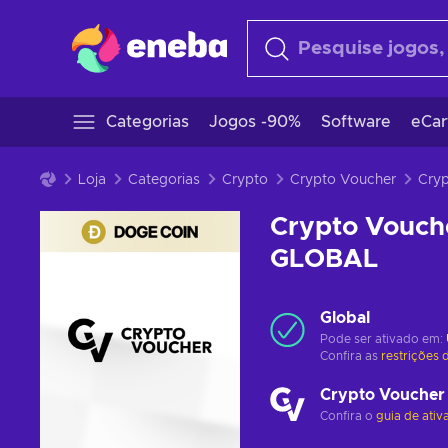
Categorias
Jogos -90%
Software
eCar
Loja
Categorias
Crypto
Crypto Voucher
Crypto Vouch
GLOBAL
Global
Pode ser ativado em:
Confira as
restrições 
Crypto Voucher
Confira o
guia de ativ