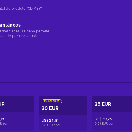
ital do produto (CD-KEY)
tantâneos
arketplaces, a Eneba permite
ediato por chaves não
Melhor preço
UR
25 EUR
20 EUR
,18
US$ 30,25
US$ 24,18
UR por
1
0.83 EUR por
1
0.83 EUR por
1