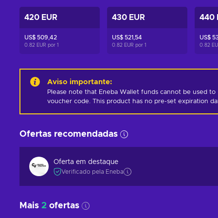
420 EUR
430 EUR
440
US$ 509,42
US$ 521,54
US$ 5
0.82 EUR por
1
0.82 EUR por
1
0.82 E
Aviso importante
:
Please note that Eneba Wallet funds cannot be used to 
voucher code. This product has no pre-set expiration d
Ofertas recomendadas
Oferta em destaque
Verificado pela Eneba
Mais
2
ofertas