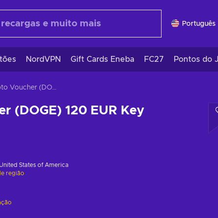
Português 
tões
NordVPN
Gift Cards Eneba
FC27
Pontos do 
Crypto Voucher (DOGE) 120 EUR Key GLOBAL
er (DOGE) 120 EUR Key
United States of America
de região
ação