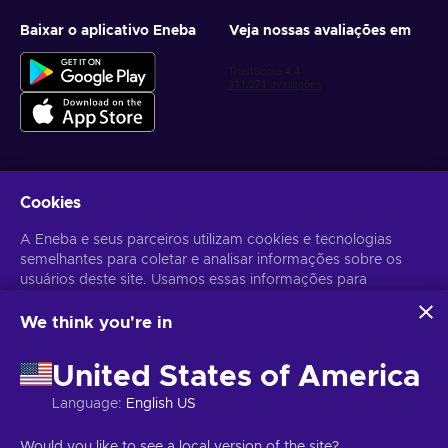
Baixar o aplicativo Eneba
Veja nossas avaliações em
Cookies
Receba ofertas personalizadas de jogos
A Eneba e seus parceiros utilizam cookies e tecnologias
Inscrever-se
semelhantes para coletar e analisar informações sobre os
Você pode cancelar sua inscrição a qualquer momento. Acesse
usuários deste site. Usamos essas informações para
Aviso
de Privacidade
para mais informações.
melhorar o conteúdo, a publicidade e outros serviços no site.
Seus dados pessoais também podem ser usados para a
We think you're in
personalização de anúncios.
Português Brasileiro
USD
Ao clicar em "Aceitar todos", você concorda com o uso
United States of America
dessas tecnologias pela Eneba e seus parceiros. Você pode
ajustar seu consentimento clicando em "Personalizar".
Language
:
English US
Para mais informações sobre como o Google utiliza seus
dados, consulte
Segurança e Privacidade do Google
Copyright © 2026 Eneba. Todos os direitos reservados.
JSC “Helis
Would you like to see a local version of the site?