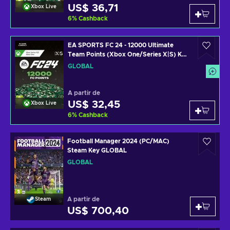
US$ 36,71
Xbox Live
6
%
Cashback
EA SPORTS FC 24 - 12000 Ultimate
Team Points (Xbox One/Series X|S) Key
GLOBAL
GLOBAL
A partir de
US$ 32,45
Xbox Live
6
%
Cashback
Football Manager 2024 (PC/MAC)
Steam Key GLOBAL
GLOBAL
A partir de
Steam
US$ 700,40