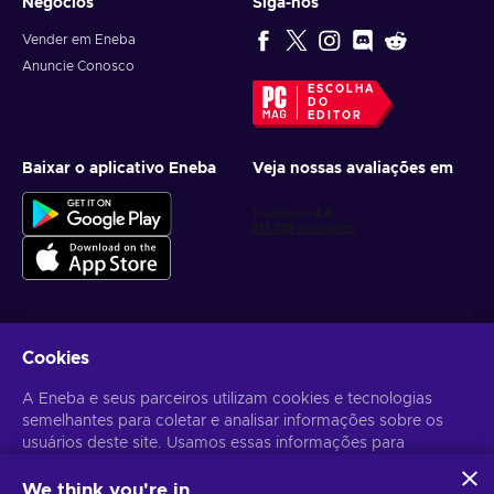
Negócios
Siga-nos
Vender em Eneba
Anuncie Conosco
ESCOLHA
DO
EDITOR
Baixar o aplicativo Eneba
Veja nossas avaliações em
Cookies
Receba ofertas personalizadas de jogos
A Eneba e seus parceiros utilizam cookies e tecnologias
Inscrever-se
semelhantes para coletar e analisar informações sobre os
Você pode cancelar sua inscrição a qualquer momento. Acesse
usuários deste site. Usamos essas informações para
Aviso
de Privacidade
para mais informações.
melhorar o conteúdo, a publicidade e outros serviços no site.
Seus dados pessoais também podem ser usados para a
We think you're in