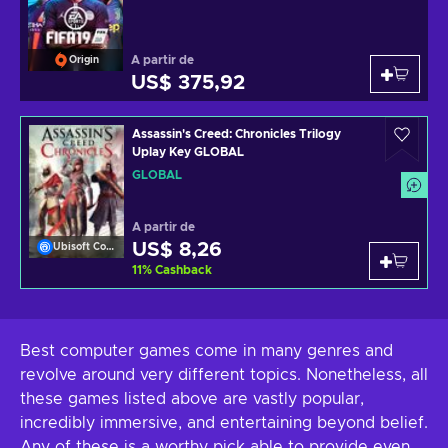
A partir de
Origin
US$ 375,92
Assassin's Creed: Chronicles Trilogy
Uplay Key GLOBAL
GLOBAL
A partir de
US$ 8,26
Ubisoft Connect
11
%
Cashback
Best computer games come in many genres and
revolve around very different topics. Nonetheless, all
these games listed above are vastly popular,
incredibly immersive, and entertaining beyond belief.
Any of these is a worthy pick able to provide even