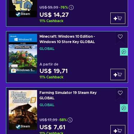
US$ 59,99
-76%
US$ 14,27
Steam
11
%
Cashback
Minecraft: Windows 10 Edition -
Windows 10 Store Key GLOBAL
GLOBAL
A partir de
US$ 19,71
Windows Store
11
%
Cashback
Farming Simulator 19 Steam Key
GLOBAL
GLOBAL
US$ 17,99
-58%
US$ 7,61
Steam
11
%
Cashback