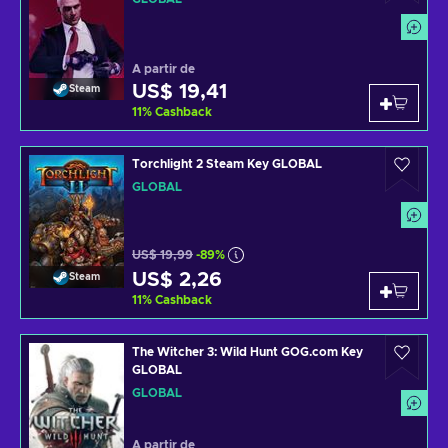
A partir de
US$ 19,41
Steam
11
%
Cashback
Torchlight 2 Steam Key GLOBAL
GLOBAL
US$ 19,99
-89%
US$ 2,26
Steam
11
%
Cashback
The Witcher 3: Wild Hunt GOG.com Key
GLOBAL
GLOBAL
A partir de