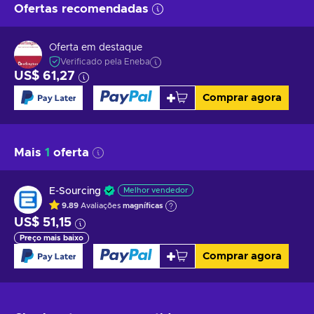
Ofertas recomendadas
Oferta em destaque
Verificado pela Eneba
US$ 61,27
Comprar agora
Mais
1
oferta
E-Sourcing
Melhor vendedor
9.89
Avaliações
magníficas
US$ 51,15
Preço mais baixo
Comprar agora