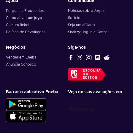
Mobile/Desktop:
Ajuda
Comunidade
Perguntas Frequentes
Notícias sobre Jogos
During checkout, under payment, select
Add a gift card
Como ativar um jogo
Sorteios
or a reward certificate
;
Crie um ticket
Seja um afiliado
Enter your gift card code and PIN;
Política de Devoluções
Snakzy: Jogue e Ganhe
Select
Apply;
Your gift card balance will be applied to your order.
Negócios
Siga-nos
Vender em Eneba
Anuncie Conosco
ESCOLHA
DO
EDITOR
Baixar o aplicativo Eneba
Veja nossas avaliações em