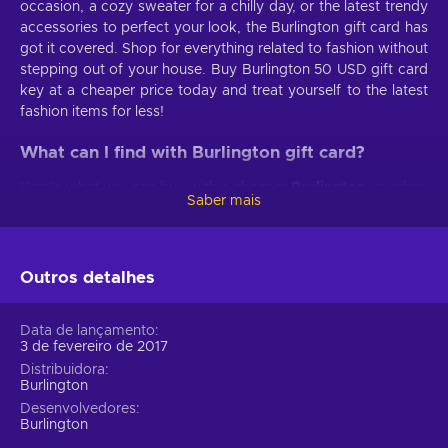
occasion, a cozy sweater for a chilly day, or the latest trendy
accessories to perfect your look, the Burlington gift card has
got it covered. Shop for everything related to fashion without
stepping out of your house. Buy Burlington 50 USD gift card
key at a cheaper price today and treat yourself to the latest
fashion items for less!
What can I find with
Burlington
gift card?
Here’s what you can buy with a cheaper
Burlington
voucher:
Saber mais
A wide array of choices.
Trendy pieces, accessories,
footwear, formal and sports attire - choose from different
styles;
Outros detalhes
Multiple brands.
Explore the best fashion brands and
find designers that cater to various preferences and body
Data de lançamento
types;
3 de fevereiro de 2017
Easy shopping.
Simple navigation, customized
Distribuidora
Burlington
suggestions, and quick checkout will make shopping for
clothes a breeze;
Desenvolvedores
Burlington
Clothing for everyone
. Find fashion pieces that cater