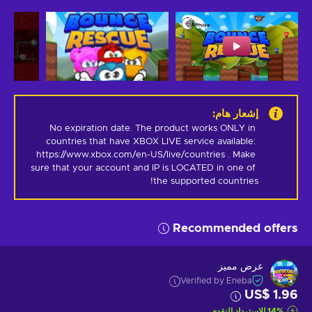
إشعار هام
:
No expiration date. The product works ONLY in 
countries that have XBOX LIVE service available: 
https://www.xbox.com/en-US/live/countries . Make 
sure that your account and IP is LOCATED in one of 
the supported countries!
Recommended offers
عرض مميز
Verified by Eneba
US$ 1.96
%
14
الاسترداد النقدي