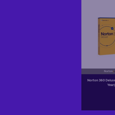
Norton
Norton 360 Deluxe
Year