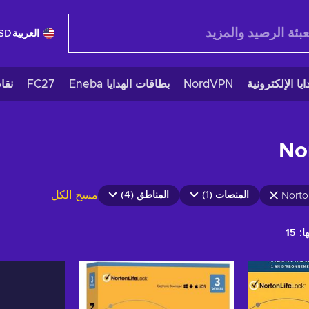
العربية
SD
يا الإلكترونية
NordVPN
بطاقات الهدايا Eneba
FC27
نقا
No
مسح الكل
المنصات (1)
المناطق (4)
Norto
ا:
15