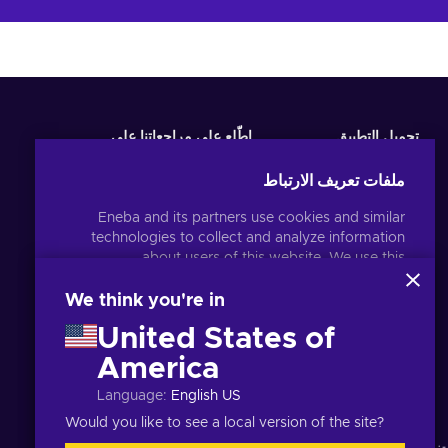
تحميل التطبيق
اطّلع على مراجعاتنا على
ملفات تعريف الارتباط
Eneba and its partners use cookies and similar
technologies to collect and analyze information
about users of this website. We use this
information to enhance content, advertising, and
other services on the site. Your personal data may
We think you're in
also be used for ads personalization.
United States of
By clicking 'Accept all', you consent to the use of
these technologies by Eneba and its partners. You
America
العربية
USD
can adjust your consent by clicking 'Customize'.
Language
:
English US
For more information on how Google uses your
.
data, see
Google Business Safety & Privacy
Would you like to see a local version of the site?