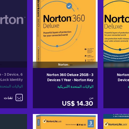
Norton
 - 3 Device, 6
Norton 360 Deluxe 25GB - 3
Norton
eLock Identity
Devices 1 Year - Norton Key
Device
on Key UNITED
UNITED STATES
الولايات المتحدة 
الولايات المتحدة الأمريكية
STATES
من
نفذت
US$ 14.30
لتسوق
أضف إلى سلة التسوق
View offers
Vi