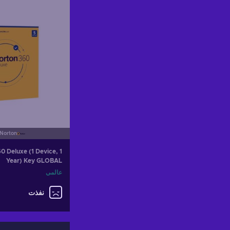
ew offers
Norton
0 Deluxe (1 Device, 1
Year) Key GLOBAL
عالمي
نفذت