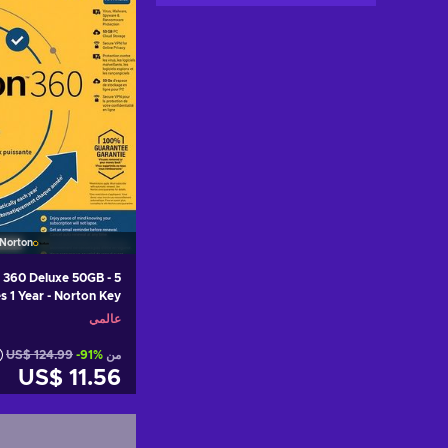
Norton
 360 Deluxe 50GB - 5
s 1 Year - Norton Key
EUROPE
عالمي
من
-91%
US$ 124.99
US$ 11.56
أضف إلى سلة ا