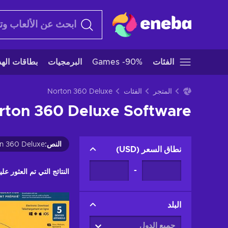
الفئات
Games -90%
البرمجيات
بطاقات الهدا
المتجر
الفئات
Norton 360 Deluxe
rton 360 Deluxe Software
النص
:
n 360 Deluxe
نطاق السعر
(
USD
)
-
النتائج التي تم العثور عليه
البلد
جميع الدول