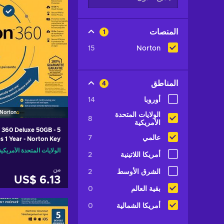
المنصات
1
15
Norton
المناطق
4
أوروبا
14
Norton
الولايات المتحدة
8
الأمريكية
 360 Deluxe 50GB - 5
عالمي
7
s 1 Year - Norton Key
UNITED STATES
الولايات المتحدة الأمريكية
أمريكا اللاتينية
2
من
الشرق الأوسط
2
US$ 6.13
بقية العالم
0
أضف إلى سلة ا
أمريكا الشمالية
0
ew offers