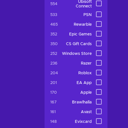
Ubisoft
554
Connect
533
PSN
465
Rewarble
352
Epic Games
350
CS Gift Cards
252
Windows Store
236
Razer
204
Roblox
201
EA App
170
Apple
167
Brawlhalla
161
Avast
148
Evixcard