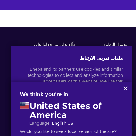
تحميل التطبيق
اطّلع على مراجعاتنا على
ملفات تعريف الارتباط
Eneba and its partners use cookies and similar
technologies to collect and analyze information
about users of this website. We use this
information to enhance content, advertising, and
other services on the site. Your personal data may
We think you're in
also be used for ads personalization.
United States of
By clicking 'Accept all', you consent to the use of
these technologies by Eneba and its partners. You
America
العربية
USD
can adjust your consent by clicking 'Customize'.
Language
:
English US
For more information on how Google uses your
.
data, see
Google Business Safety & Privacy
Would you like to see a local version of the site?