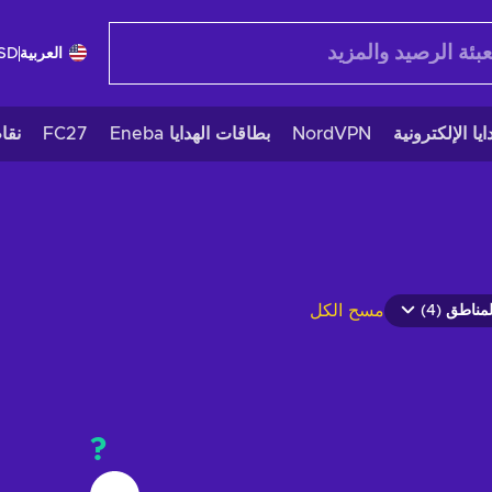
العربية
SD
يا الإلكترونية
NordVPN
بطاقات الهدايا Eneba
FC27
نقا
مسح الكل
لمناطق (4)
?