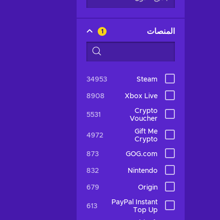
المنصات
1
34953
Steam
8908
Xbox Live
Crypto
5531
Voucher
Gift Me
4972
Crypto
873
GOG.com
832
Nintendo
679
Origin
PayPal Instant
613
Top Up