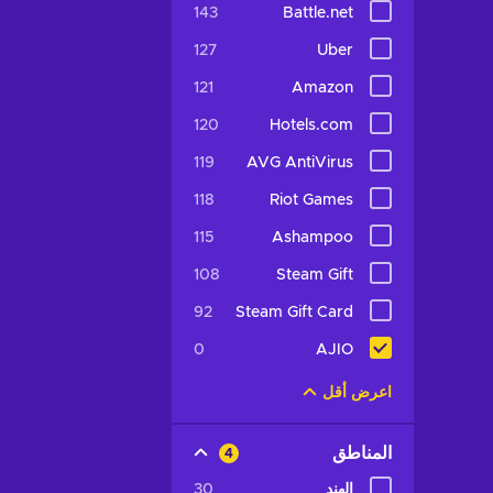
143
Battle.net
127
Uber
121
Amazon
120
Hotels.com
119
AVG AntiVirus
118
Riot Games
115
Ashampoo
108
Steam Gift
92
Steam Gift Card
0
AJIO
اعرض أقل
المناطق
4
الهند
30