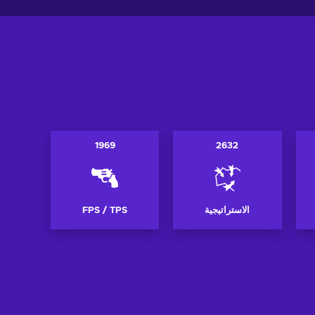
1969
2632
الاستراتيجية
FPS / TPS