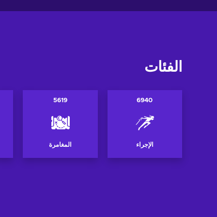
الفئات
5619
6940
الإجراء
المغامرة