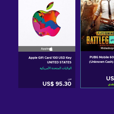
دي
Midasbuy
Apple
PUBG Mobile 60
Apple Gift Card 100 USD Key
(Unknown Cash)
UNITED STATES
الولايات المتحدة الأمريكية
US
من
US$ 95.30
نقدي
 سلة التسوق
أضف إلى سلة التسوق
View off
View offers