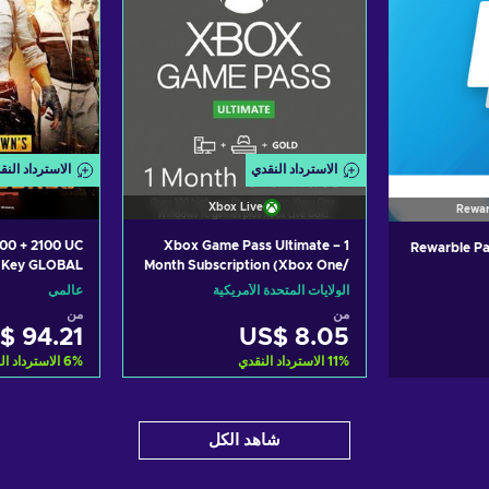
الاسترداد النقدي
الاسترداد النق
Xbox Live
Rewar
00 + 2100 UC
Xbox Game Pass Ultimate – 1
Rewarble Pa
 Key GLOBAL
Month Subscription (Xbox One/
Windows 10) non-stackable
الولايات المتحدة الأمريكية
عالمي
Xbox Live Key UNITED STATES
من
من
$ 94.21
US$ 8.05
%
11
الاسترداد النقدي
%
6
الاسترداد ال
أضف إلى سلة التسوق
أضف إلى
التسوق
شاهد الكل
ers
View offers
Vi