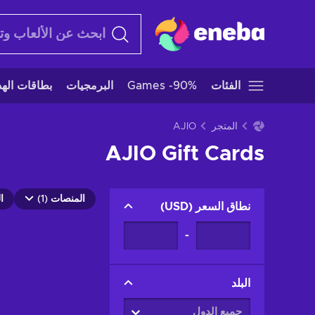
الفئات
Games -90%
البرمجيات
بطاقات الهدا
المتجر
AJIO
AJIO Gift Cards
المنصات (1)
ا
نطاق السعر
(
USD
)
-
البلد
جميع الدول