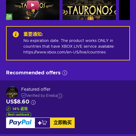
重要通知
:
No expiration date. The product works ONLY in 
countries that have XBOX LIVE service available: 
https://www.xbox.com/en-US/live/countries
Recommended offers
Featured offer
Verified by Eneba
US$8.60
14
%
返现
Best cashback
立即购买