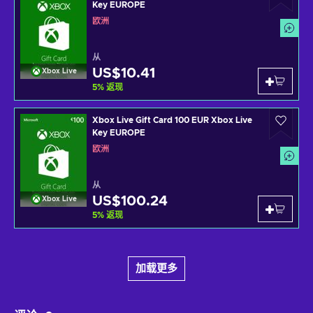
Key EUROPE
欧洲
从
US$10.41
Xbox Live
5
%
返现
Xbox Live Gift Card 100 EUR Xbox Live
Key EUROPE
欧洲
从
US$100.24
Xbox Live
5
%
返现
加载更多