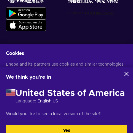
下载Eneba应用程序
请看我们在以下网站的评论
Cookies
获得个性化的游戏优惠
Eneba and its partners use cookies and similar technologies
订阅
to collect and analyze information about users of this
您可以随时取消订阅。访问
隐私声明
了解更多信息
website. We use this information to enhance content,
We think you're in
advertising, and other services on the site. Your personal data
may also be used for ads personalization.
United States of America
语言
USD
By clicking 'Accept all', you consent to the use of these
technologies by Eneba and its partners. You can adjust your
Language
:
English US
consent by clicking 'Customize'.
For more information on how Google uses your data, see
Would you like to see a local version of the site?
Google Business Safety & Privacy
.
版权所有©2026Eneba。保留所有权利。
JSC “Helis play”，Gyneju St. 4-
333，维尔纽斯，立陶宛共和国
条款和条件
,
隐私声明
,
Cookie偏好
.
Yes
全都接受
自定义